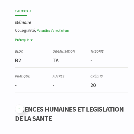
YMEM0006-1
Mémoire
Collégialité,
Valentine
Vanootighem
Prérequis
Prérequis
YTRA0008-2
B2
TA
-
Travail préparatoire à la recherche en logopédie
-
-
20
SCIENCES HUMAINES ET LEGISLATION
DE LA SANTE