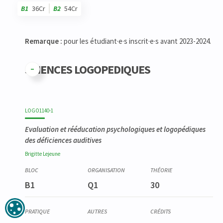
B1
36Cr
B2
54Cr
Code
Détails
Bloc
Organisation
Théorie
Pratique
Autres
Crédits
Remarque :
pour les étudiant·e·s inscrit·e·s avant 2023-2024.
SCIENCES LOGOPEDIQUES
LOGO1140-1
Evaluation et rééducation psychologiques et logopédiques
des déficiences auditives
Brigitte
Lejeune
B1
Q1
30