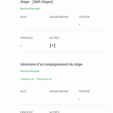
Stage - [360h Stages]
Martine
Poncelet
-
-
[+]
Séminaire d'accompagnement du stage
Martine
Poncelet
Corequis
Prérequis
Prérequis
Corequis
YSTG9028-2
LOGO0020-2
Stage en logopédie pédiatrique
-
Questions approfondies d'évaluation et de rééducation
des dyslexies développementales
LOGO5020-1