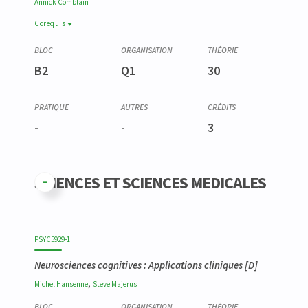
Annick
Comblain
Corequis
Corequis
YSTG9028-2
B2
Q1
30
Stage en logopédie pédiatrique
-
-
3
SCIENCES ET SCIENCES MEDICALES
PSYC5929-1
Neurosciences cognitives : Applications cliniques [D]
,
Michel
Hansenne
Steve
Majerus