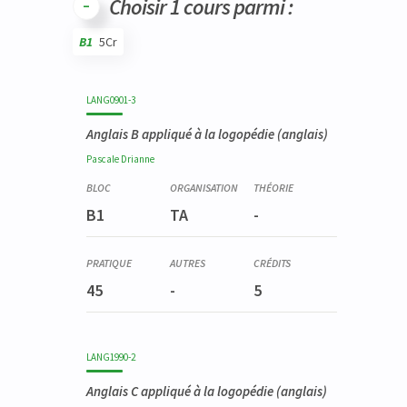
Choisir 1 cours parmi :
B1
5Cr
Code
Détails
Bloc
Organisation
Théorie
Pratique
Autres
Crédits
LANG0901-3
Anglais B appliqué à la logopédie
(anglais)
Pascale
Drianne
B1
TA
-
45
-
5
LANG1990-2
Anglais C appliqué à la logopédie
(anglais)