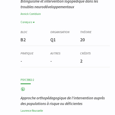
Bilinguisme et intervention logopédique dans les
troubles neurodéveloppementaux
Annick
Comblain
Corequis
Corequis
YSTG9031-1
B2
Q1
20
Stage en handicap et inclusion
-
-
2
PSYC5902-2
Approche orthopédagogique de l'intervention auprès
des populations à risque ou déficientes
Laurence
Rousselle