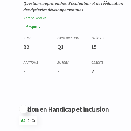
Questions approfondies d'évaluation et de rééducation
des dyslexies développementales
Martine
Poncelet
Prérequis
Prérequis
YSTG9028-2
B2
Q1
15
Stage en logopédie pédiatrique
-
-
2
Option en Handicap et inclusion
B2
24Cr