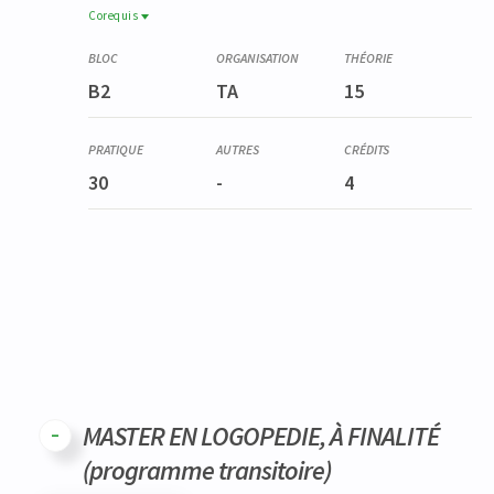
Corequis
Corequis
YSTG9031-1
B2
TA
15
Stage en handicap et inclusion
30
-
4
MASTER EN LOGOPEDIE, À FINALITÉ
(programme transitoire)