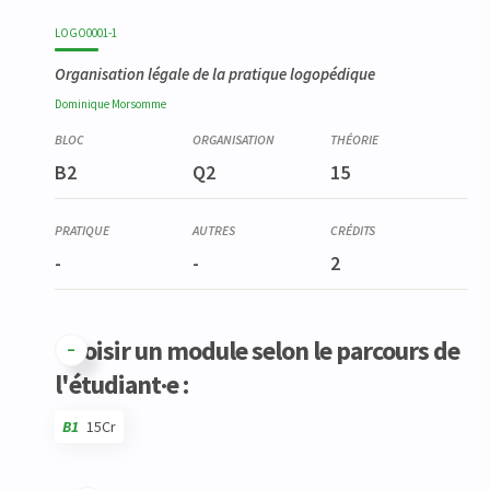
LOGO0001-1
Organisation légale de la pratique logopédique
Dominique
Morsomme
B2
Q2
15
-
-
2
Choisir un module selon le parcours de
l'étudiant·e :
B1
15Cr
Code
Détails
Bloc
Organisation
Théorie
Pratique
Autres
Crédits