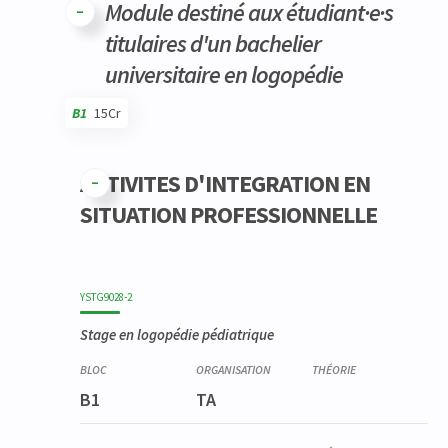
Module destiné aux étudiant·e·s
titulaires d'un bachelier
universitaire en logopédie
B1
15Cr
Code
Détails
Bloc
Organisation
Théorie
Pratique
Autres
Crédits
ACTIVITES D'INTEGRATION EN
SITUATION PROFESSIONNELLE
YSTG9028-2
Stage en logopédie pédiatrique
B1
TA