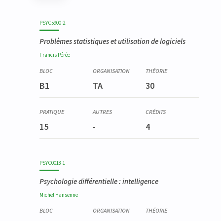
Code
Détails
Bloc
Organisation
Théorie
Pratique
Autres
Crédits
PSYC5900-2
Problèmes statistiques et utilisation de logiciels
Francis
Pérée
B1
TA
30
15
-
4
PSYC0018-1
Psychologie différentielle : intelligence
Michel
Hansenne