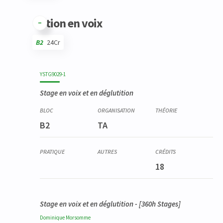
Code
Détails
Bloc
Organisation
Théorie
Pratique
Autres
Crédits
Option en voix
B2
24Cr
Code
Détails
Bloc
Organisation
Théorie
Pratique
Autres
Crédits
YSTG9029-1
Stage en voix et en déglutition
B2
TA
18
Stage en voix et en déglutition - [360h Stages]
Dominique
Morsomme