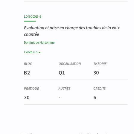
LOGO0018-3
Evaluation et prise en charge des troubles de la voix
chantée
Dominique
Morsomme
Corequis
Corequis
YSTG9029-1
B2
Q1
30
Stage en voix et en déglutition
LOGO0019-1
Evaluation et prise en charge des troubles de la voix
parlée
30
-
6