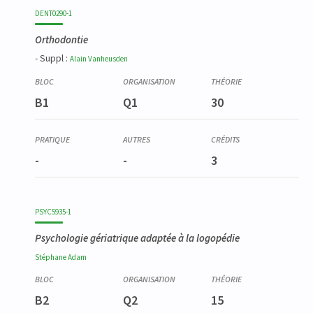
DENT0290-1
Orthodontie
- Suppl :
Alain
Vanheusden
B1
Q1
30
-
-
3
PSYC5935-1
Psychologie gériatrique adaptée à la logopédie
Stéphane
Adam
B2
Q2
15