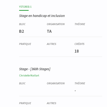
Code
Détails
Bloc
Organisation
Théorie
Pratique
Autres
Crédits
YSTG9031-1
Stage en handicap et inclusion
B2
TA
18
Stage - [360h Stages]
Christelle
Maillart
-