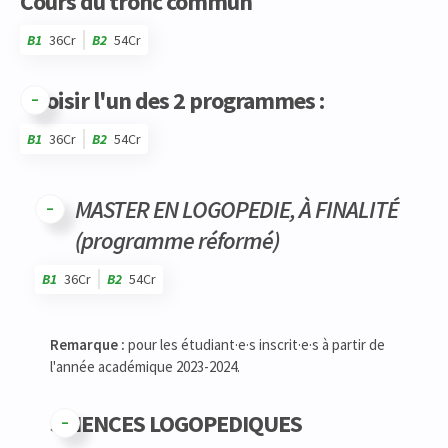
Cours du tronc commun
B1
36Cr
B2
54Cr
Choisir l'un des 2 programmes :
B1
36Cr
B2
54Cr
Code
Détails
Bloc
Organisation
Théorie
Pratique
Autres
Crédits
MASTER EN LOGOPEDIE, À FINALITÉ
(programme réformé)
B1
36Cr
B2
54Cr
Code
Détails
Bloc
Organisation
Théorie
Pratique
Autres
Crédits
Remarque :
pour les étudiant·e·s inscrit·e·s à partir de
l'année académique 2023-2024.
SCIENCES LOGOPEDIQUES