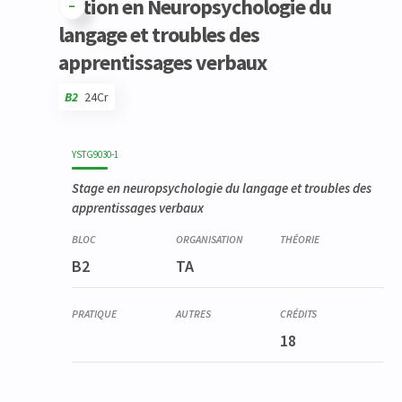
Option en Neuropsychologie du
langage et troubles des
apprentissages verbaux
B2
24Cr
Code
Détails
Bloc
Organisation
Théorie
Pratique
Autres
Crédits
YSTG9030-1
Stage en neuropsychologie du langage et troubles des
apprentissages verbaux
B2
TA
18