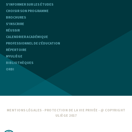
S'INFORMER SUR LES ÉTUDES
CHOISIR SON PROGRAMME
BROCHURES
S'INSCRIRE
RÉUSSIR
CALENDRIER ACADÉMIQUE
PROFESSIONNEL DE L'ÉDUCATION
RÉPERTOIRE
MYULIÈGE
BIBLIOTHÈQUES
ORBI
MENTIONS LÉGALES
-
PROTECTION DE LA VIE PRIVÉE
- @ COPYRIGHT
ULIÈGE 2017