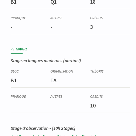
B1
Q1
18
-
-
3
PSTG0102-2
Stage en langues modernes (partim I)
B1
TA
10
Stage d'observation - [10h Stages]