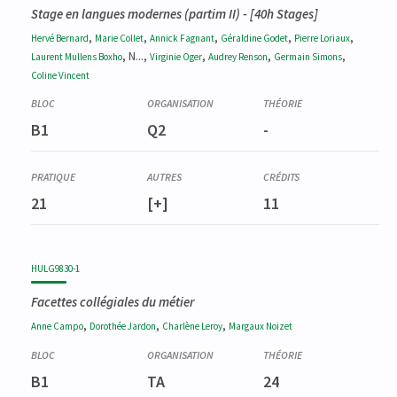
Stage en langues modernes (partim II)
- [40h Stages]
,
,
,
,
,
Hervé
Bernard
Marie
Collet
Annick
Fagnant
Géraldine
Godet
Pierre
Loriaux
, N...,
,
,
,
Laurent
Mullens Boxho
Virginie
Oger
Audrey
Renson
Germain
Simons
Coline
Vincent
B1
Q2
-
21
[+]
11
HULG9830-1
Facettes collégiales du métier
,
,
,
Anne
Campo
Dorothée
Jardon
Charlène
Leroy
Margaux
Noizet
B1
TA
24