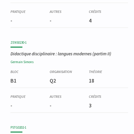
-
-
4
ZENS0230-1
Didactique disciplinaire : langues modernes (partim II)
Germain
Simons
B1
Q2
18
-
-
3
PSTG0202-1