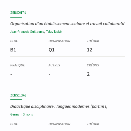
ZENS0017-1
Organisation d'un établissement scolaire et travail collaboratif
,
Jean-François
Guillaume
Tulay
Taskin
B1
Q1
12
-
-
2
ZENS0130-1
Didactique disciplinaire : langues modernes (partim I)
Germain
Simons