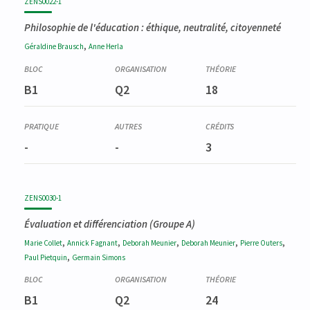
ZENS0022-1
Philosophie de l'éducation : éthique, neutralité, citoyenneté
,
Géraldine
Brausch
Anne
Herla
B1
Q2
18
-
-
3
ZENS0030-1
Évaluation et différenciation (Groupe A)
,
,
,
,
,
Marie
Collet
Annick
Fagnant
Deborah
Meunier
Deborah
Meunier
Pierre
Outers
,
Paul
Pietquin
Germain
Simons
B1
Q2
24