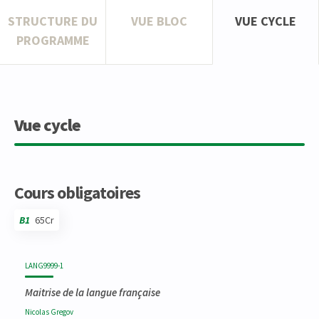
STRUCTURE DU
VUE BLOC
VUE CYCLE
PROGRAMME
Vue cycle
Cours obligatoires
B1
65Cr
Code
Détails
Bloc
Organisation
Théorie
Pratique
Autres
Crédits
LANG9999-1
Maitrise de la langue française
Nicolas
Gregov