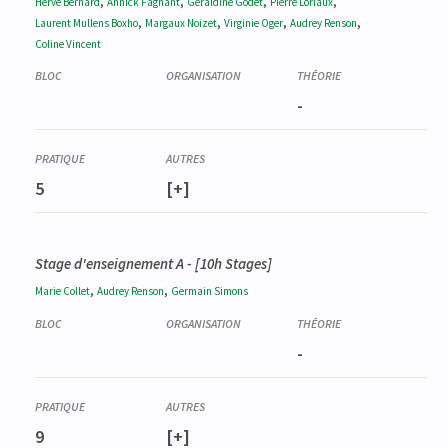
,
,
,
,
Hervé
Bernard
Annick
Fagnant
Géraldine
Godet
Pierre
Loriaux
,
,
,
,
Laurent
Mullens Boxho
Margaux
Noizet
Virginie
Oger
Audrey
Renson
Coline
Vincent
-
5
[+]
Stage d'enseignement A - [10h Stages]
,
,
Marie
Collet
Audrey
Renson
Germain
Simons
-
9
[+]