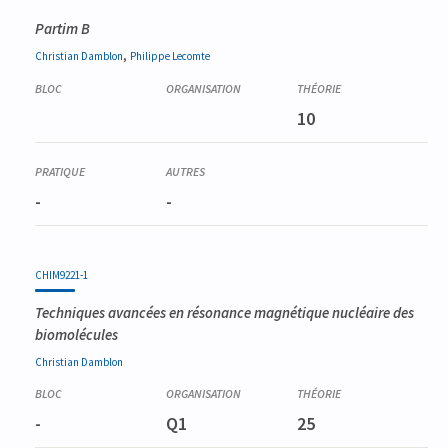
Partim B
,
Christian
Damblon
Philippe
Lecomte
10
-
-
CHIM9221-1
Techniques avancées en résonance magnétique nucléaire des
biomolécules
Christian
Damblon
-
Q1
25