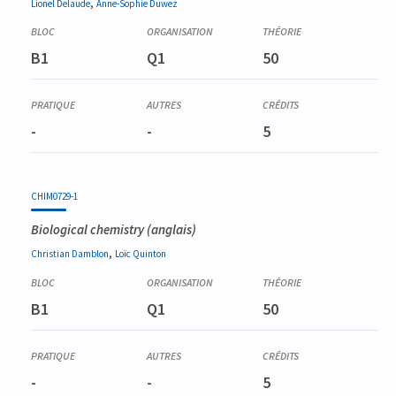
,
Lionel
Delaude
Anne-Sophie
Duwez
B1
Q1
50
-
-
5
CHIM0729-1
Biological chemistry
(anglais)
,
Christian
Damblon
Loïc
Quinton
B1
Q1
50
-
-
5