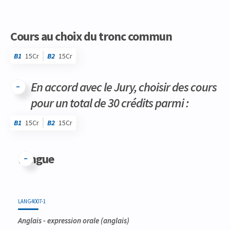
Cours au choix du tronc commun
B1
15Cr
B2
15Cr
En accord avec le Jury, choisir des cours
pour un total de 30 crédits parmi :
B1
15Cr
B2
15Cr
Code
Détails
Bloc
Organisation
Théorie
Pratique
Autres
Crédits
Langue
LANG4007-1
Anglais - expression orale
(anglais)