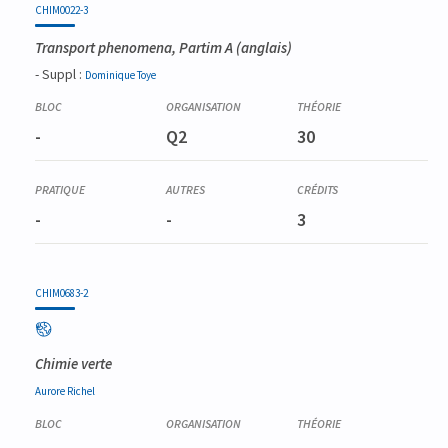
CHIM0022-3
Transport phenomena, Partim A
(anglais)
- Suppl :
Dominique
Toye
-
Q2
30
-
-
3
CHIM0683-2
Chimie verte
Aurore
Richel