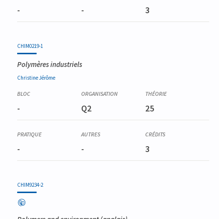
-
-
3
CHIM0219-1
Polymères industriels
Christine
Jérôme
-
Q2
25
-
-
3
CHIM9234-2