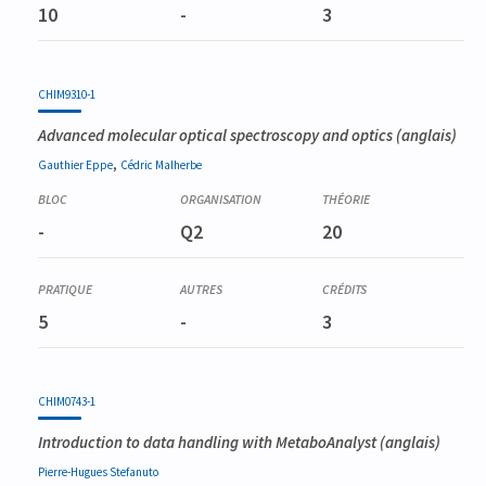
10
-
3
CHIM9310-1
Advanced molecular optical spectroscopy and optics
(anglais)
,
Gauthier
Eppe
Cédric
Malherbe
-
Q2
20
5
-
3
CHIM0743-1
Introduction to data handling with MetaboAnalyst
(anglais)
Pierre-Hugues
Stefanuto