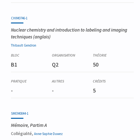
CHIM0746-1
Nuclear chemistry and introduction to labeling and imaging
techniques
(anglais)
Thibault
Gendron
B1
Q2
50
-
-
5
SMEM0044-1
Mémoire, Partim A
Collégialité,
Anne-Sophie
Duwez