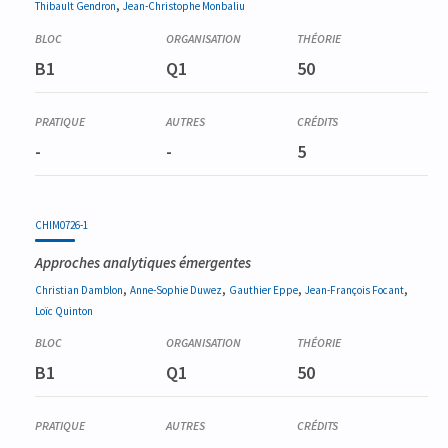
,
Thibault
Gendron
Jean-Christophe
Monbaliu
B1
Q1
50
-
-
5
CHIM0726-1
Approches analytiques émergentes
,
,
,
,
Christian
Damblon
Anne-Sophie
Duwez
Gauthier
Eppe
Jean-François
Focant
Loïc
Quinton
B1
Q1
50