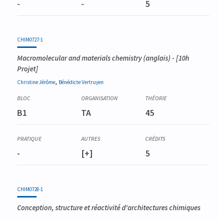
-
-
5
CHIM0727-1
Macromolecular and materials chemistry
(anglais) - [10h
Projet]
,
Christine
Jérôme
Bénédicte
Vertruyen
B1
TA
45
-
[+]
5
CHIM0728-1
Conception, structure et réactivité d'architectures chimiques