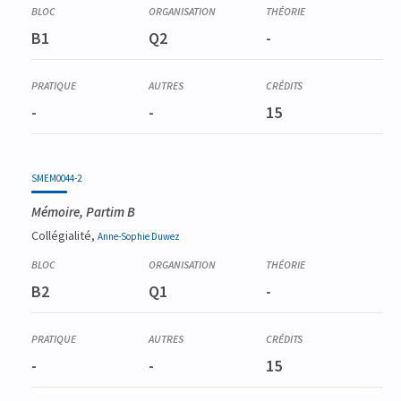
B1
Q2
-
-
-
15
SMEM0044-2
Mémoire, Partim B
Collégialité,
Anne-Sophie
Duwez
B2
Q1
-
-
-
15