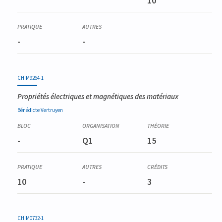
10
-
-
CHIM9264-1
Propriétés électriques et magnétiques des matériaux
Bénédicte
Vertruyen
-
Q1
15
10
-
3
CHIM0732-1