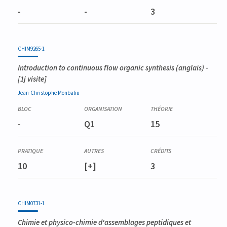
-
-
3
CHIM9265-1
Introduction to continuous flow organic synthesis
(anglais) -
[1j visite]
Jean-Christophe
Monbaliu
-
Q1
15
10
[+]
3
CHIM0731-1
Chimie et physico-chimie d'assemblages peptidiques et