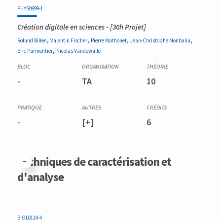
PHYS0999-1
Création digitale en sciences
- [30h Projet]
,
,
,
,
Roland
Billen
Valentin
Fischer
Pierre
Mathonet
Jean-Christophe
Monbaliu
,
Eric
Parmentier
Nicolas
Vandewalle
-
TA
10
-
[+]
6
Techniques de caractérisation et
d'analyse
BIOL0114-4