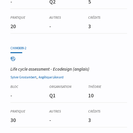
-
Q2
5
20
-
3
CHIM0699-2
Life cycle assessment - Ecodesign
(anglais)
,
Sylvie
Groslambert
Angélique
Léonard
-
Q1
10
30
-
3