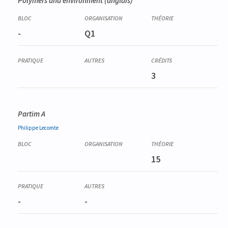
Polymers and environment
(anglais)
-
Q1
3
Partim A
Philippe
Lecomte
15
-
-