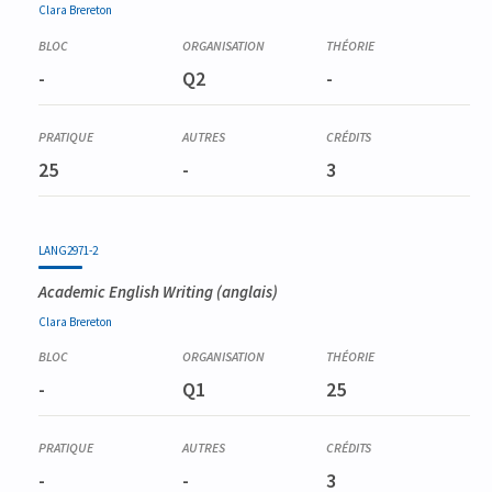
Clara
Brereton
-
Q2
-
25
-
3
LANG2971-2
Academic English Writing
(anglais)
Clara
Brereton
-
Q1
25
-
-
3