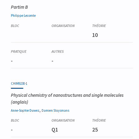
Partim B
Philippe
Lecomte
10
-
-
CHIM9230-1
Physical chemistry of nanostructures and single molecules
(anglais)
,
Anne-Sophie
Duwez
Damien
Sluysmans
-
Q1
25