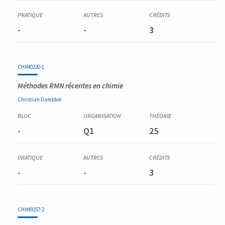
-
-
3
CHIM0220-1
Méthodes RMN récentes en chimie
Christian
Damblon
-
Q1
25
-
-
3
CHIM9257-2