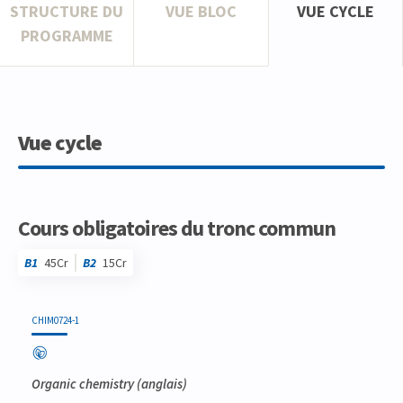
STRUCTURE DU
VUE BLOC
VUE CYCLE
PROGRAMME
Vue cycle
Cours obligatoires du tronc commun
B1
45Cr
B2
15Cr
Code
Détails
Bloc
Organisation
Théorie
Pratique
Autres
Crédits
CHIM0724-1
Organic chemistry
(anglais)