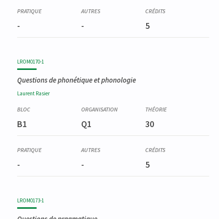
-
-
5
LROM0170-1
Questions de phonétique et phonologie
Laurent
Rasier
B1
Q1
30
-
-
5
LROM0173-1
Questions de pragmatique