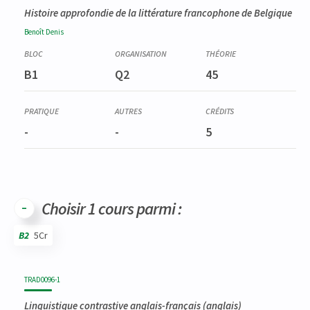
Histoire approfondie de la littérature francophone de Belgique
Benoît
Denis
B1
Q2
45
-
-
5
Choisir 1 cours parmi :
B2
5Cr
Code
Détails
Bloc
Organisation
Théorie
Pratique
Autres
Crédits
TRAD0096-1
Linguistique contrastive anglais-français
(anglais)