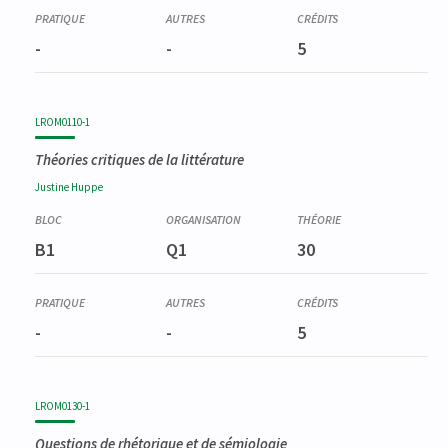
-
-
5
LROM0110-1
Théories critiques de la littérature
Justine
Huppe
B1
Q1
30
-
-
5
LROM0130-1
Questions de rhétorique et de sémiologie