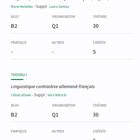
- Suppl :
Marie
Herbillon
Laura
Gerday
B2
Q1
30
-
-
5
TRAD0062-1
Linguistique contrastive allemand-français
- Suppl :
Céline
Letawe
Vera
Höltschi
B2
Q1
30