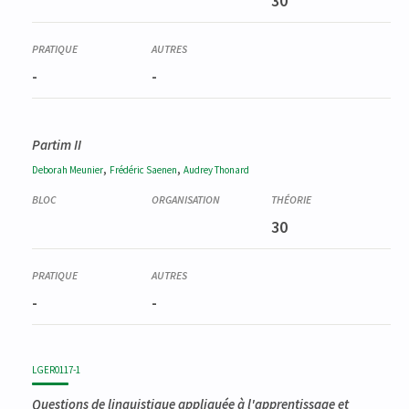
30
-
-
Partim II
,
,
Deborah
Meunier
Frédéric
Saenen
Audrey
Thonard
30
-
-
LGER0117-1
Questions de linguistique appliquée à l'apprentissage et