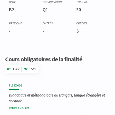
B2
Q1
30
-
-
5
Cours obligatoires de la finalité
B1
15Cr
B2
15Cr
Code
Détails
Bloc
Organisation
Théorie
Pratique
Autres
Crédits
FLES0002-3
Didactique et méthodologie du français, langue étrangère et
seconde
Deborah
Meunier