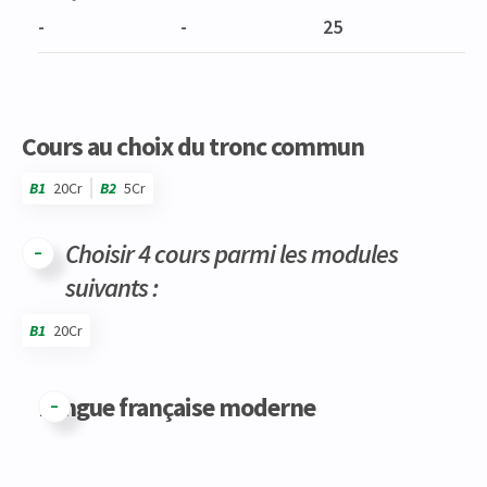
-
-
25
Cours au choix du tronc commun
B1
20Cr
B2
5Cr
Choisir 4 cours parmi les modules
suivants :
B1
20Cr
Code
Détails
Bloc
Organisation
Théorie
Pratique
Autres
Crédits
Langue française moderne