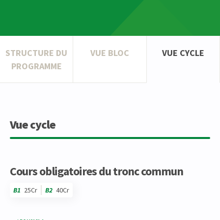
STRUCTURE DU
VUE BLOC
VUE CYCLE
PROGRAMME
Vue cycle
Cours obligatoires du tronc commun
B1
25Cr
B2
40Cr
Code
Détails
Bloc
Organisation
Théorie
Pratique
Autres
Crédits