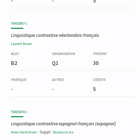
-
-
5
TRAD0067-1
Linguistique contrastive néerlandais-français
Laurent
Rasier
B2
Q1
30
-
-
5
TRAD0074-1
Linguistique contrastive espagnol-français
(espagnol)
- Suppl :
Anne-Cécile
Druet
Nicolas
Licata