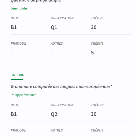
Sémir
Badir
B1
Q1
30
-
-
5
LING0016-3
Grammaire comparée des langues indo-européennes*
Philippe
Swennen
B1
Q2
30