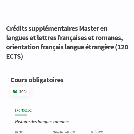
Crédits supplémentaires Master en
langues et lettres françaises et romanes,
orientation français langue étrangère (120
ECTS)
Code
Détails
Bloc
Organisation
Théorie
Pratique
Autres
Crédits
Cours obligatoires
B0
30Cr
Code
Détails
Bloc
Organisation
Théorie
Pratique
Autres
Crédits
LROM0111-2
Histoire des langues romanes