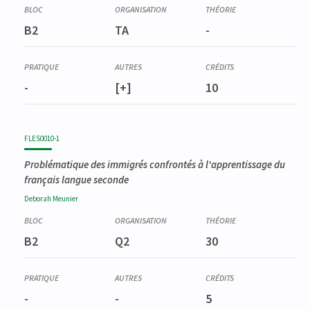
B2
TA
-
-
[+]
10
FLES0010-1
Problématique des immigrés confrontés à l'apprentissage du
français langue seconde
Deborah
Meunier
B2
Q2
30
-
-
5