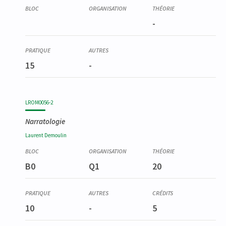
-
15
-
LROM0056-2
Narratologie
Laurent
Demoulin
B0
Q1
20
10
-
5