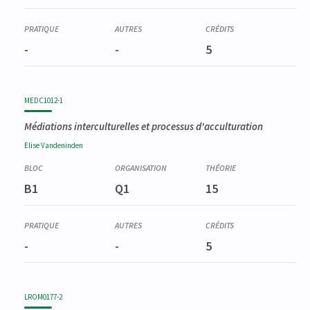
-
-
5
MEDC1012-1
Médiations interculturelles et processus d'acculturation
Elise
Vandeninden
B1
Q1
15
-
-
5
LROM0177-2