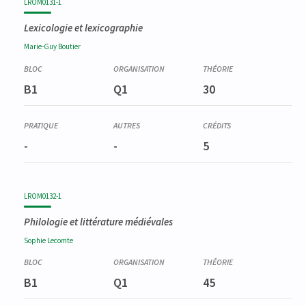
LROM0131-1
Lexicologie et lexicographie
Marie-Guy
Boutier
B1
Q1
30
-
-
5
LROM0132-1
Philologie et littérature médiévales
Sophie
Lecomte
B1
Q1
45