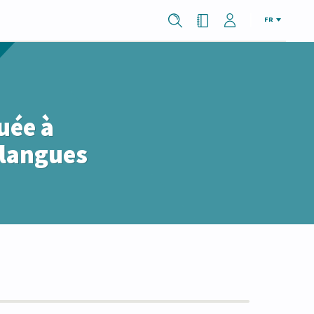
FR
uée à
 langues