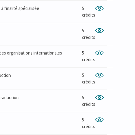
à finalité spécialisée
5
crédits
5
crédits
des organisations internationales
5
crédits
uction
5
crédits
traduction
5
crédits
5
crédits