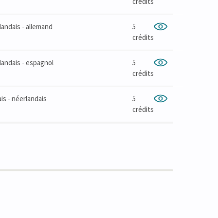
crédits
landais - allemand
5
crédits
landais - espagnol
5
crédits
is - néerlandais
5
crédits