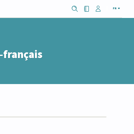
FR
-français