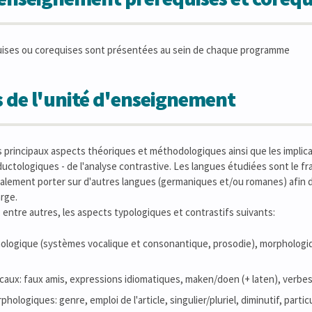
uises ou corequises sont présentées au sein de chaque programme
 de l'unité d'enseignement
s principaux aspects théoriques et méthodologiques ainsi que les impli
ductologiques - de l'analyse contrastive. Les langues étudiées sont le fr
galement porter sur d'autres langues (germaniques et/ou romanes) afin d
arge.
 entre autres, les aspects typologiques et contrastifs suivants:
ologique (systèmes vocalique et consonantique, prosodie), morphologiq
caux: faux amis, expressions idiomatiques, maken/doen (+ laten), verbes
ologiques: genre, emploi de l'article, singulier/pluriel, diminutif, partic