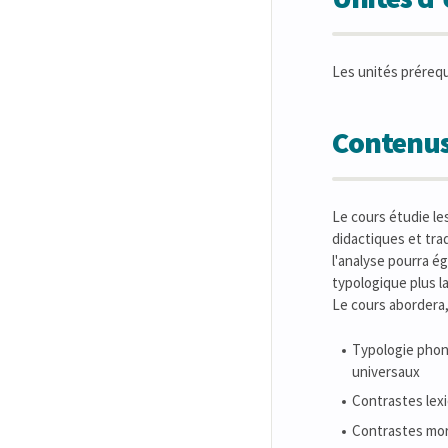
Les unités préreq
Contenus
Le cours étudie le
didactiques et tra
l'analyse pourra é
typologique plus l
Le cours abordera,
Typologie phon
universaux
Contrastes lexi
Contrastes morph