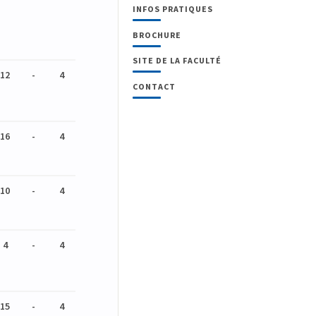
INFOS PRATIQUES
BROCHURE
SITE DE LA FACULTÉ
12
-
4
CONTACT
16
-
4
10
-
4
4
-
4
15
-
4