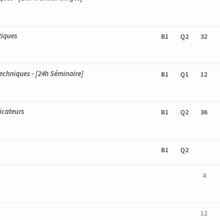
tiques
B1
Q2
32
techniques
- [24h Séminaire]
B1
Q1
12
icateurs
B1
Q2
36
B1
Q2
4
12