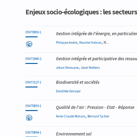
Code
Détails
Bloc
Organisation
Théorie
Pratique
Autres
Crédits
Enjeux socio-écologiques : les secteu
ENVT0892-1
Gestion intégrée de l'énergie, en particuli
,
, N...
Philippe
Andre
Maxime
Habran
Gestion intégrée et participative des resso
ENVT3040-2
,
Johan
Derouane
Joost
Wellens
Biodiversité et sociétés
ENVT3127-1
Dorothée
Denayer
ENVT0893-1
Qualité de l'air : Pression - Etat - Réponse
,
Anne-Claude
Romain
Bernard
Tychon
ENVT0894-1
Environnement sol