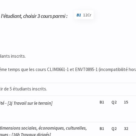
B1
12Cr
l'étudiant, choisir 3 cours parmi :
iants inscrits.
ême temps que les cours CLIM0661-1 et ENVT0895-1 (incompatibilité hora
r de 5 étudiants inscrits.
B1
Q2
15
ité
- [2j Travail sur le terrain]
imensions sociales, économiques, culturelles,
B1
Q2
32
iques
- [16h Travaux dirigés]