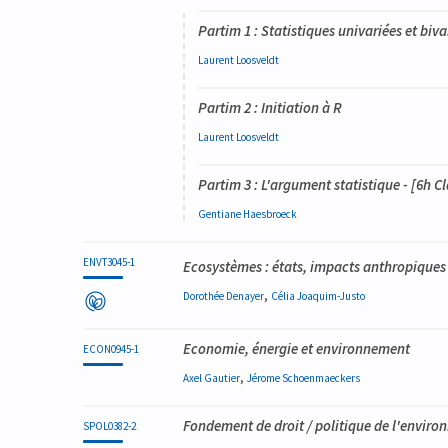
Partim 1 : Statistiques univariées et bi
Laurent
Loosveldt
Partim 2 : Initiation à R
Laurent
Loosveldt
Partim 3 : L'argument statistique - [6h C
Gentiane
Haesbroeck
ENVT3045-1
Ecosystèmes : états, impacts anthropiques 
,
Dorothée
Denayer
Célia
Joaquim-Justo
Economie, énergie et environnement
ECON0945-1
,
Axel
Gautier
Jérome
Schoenmaeckers
Fondement de droit / politique de l'envir
SPOL0382-2