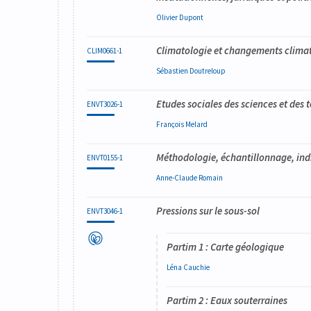
Olivier
Dupont
Climatologie et changements clima
CLIM0661-1
Sébastien
Doutreloup
Etudes sociales des sciences et des 
ENVT3026-1
François
Melard
Méthodologie, échantillonnage, ind
ENVT0155-1
Anne-Claude
Romain
Pressions sur le sous-sol
ENVT3046-1
Partim 1 : Carte géologique
Léna
Cauchie
Partim 2 : Eaux souterraines