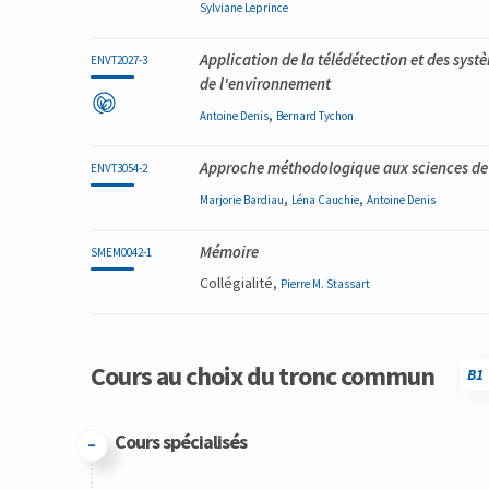
Sylviane
Leprince
Application de la télédétection et des sys
ENVT2027-3
de l'environnement
,
Antoine
Denis
Bernard
Tychon
Approche méthodologique aux sciences de
ENVT3054-2
,
,
Marjorie
Bardiau
Léna
Cauchie
Antoine
Denis
Mémoire
SMEM0042-1
Collégialité,
Pierre M.
Stassart
Cours au choix du tronc commun
B1
Cours spécialisés