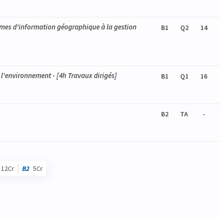
tèmes d'information géographique à la gestion
B1
Q2
14
 l'environnement
- [4h Travaux dirigés]
B1
Q1
16
B2
TA
-
12Cr
B2
5Cr