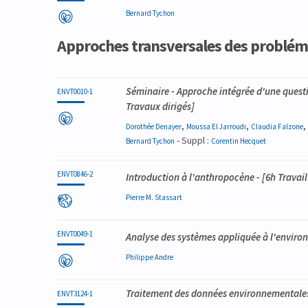
Bernard
Tychon
Approches transversales des problé
Séminaire - Approche intégrée d'une ques
ENVT0010-1
Travaux dirigés]
,
,
,
Dorothée
Denayer
Moussa
El Jarroudi
Claudia
Falzone
- Suppl :
Bernard
Tychon
Corentin
Hecquet
ENVT0846-2
Introduction à l'anthropocène
- [6h Travail
Pierre M.
Stassart
ENVT0049-1
Analyse des systèmes appliquée à l'envir
Philippe
Andre
Traitement des données environnementale
ENVT3124-1