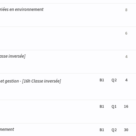
variées en environnement
8
6
lasse inversée]
4
B1
Q2
4
et gestion
- [16h Classe inversée]
B1
Q1
16
onnement
B1
Q2
30