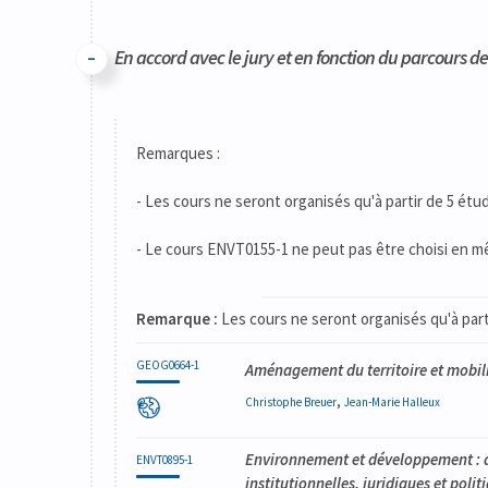
Code
Détails
Bloc
Organisation
Théorie
Pratique
Autres
Crédits
En accord avec le jury et en fonction du parcours de 
Code
Détails
Bloc
Organisation
Théorie
Pratique
Autres
Crédits
Remarques :
- Les cours ne seront organisés qu'à partir de 5 étud
- Le cours ENVT0155-1 ne peut pas être choisi en m
Remarque :
Les cours ne seront organisés qu'à parti
GEOG0664-1
Aménagement du territoire et mobil
,
Christophe
Breuer
Jean-Marie
Halleux
Environnement et développement : d
ENVT0895-1
institutionnelles, juridiques et polit