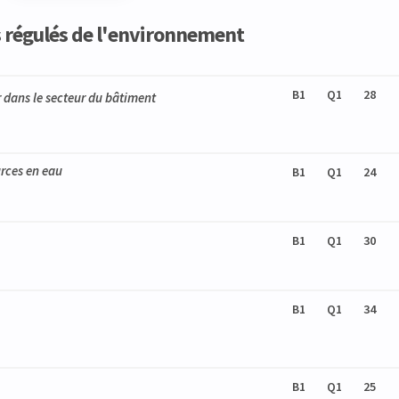
rs régulés de l'environnement
B1
Q1
28
er dans le secteur du bâtiment
urces en eau
B1
Q1
24
B1
Q1
30
B1
Q1
34
B1
Q1
25