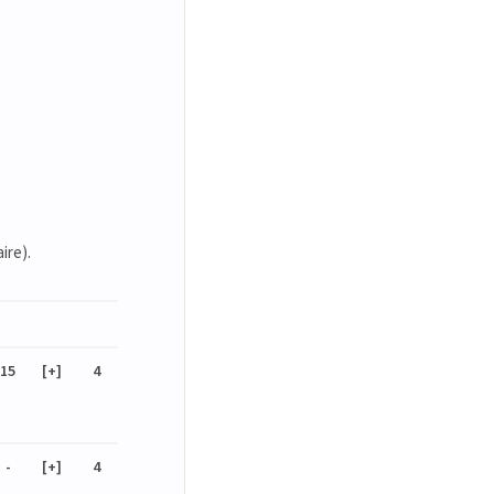
ire).
15
[+]
4
-
[+]
4