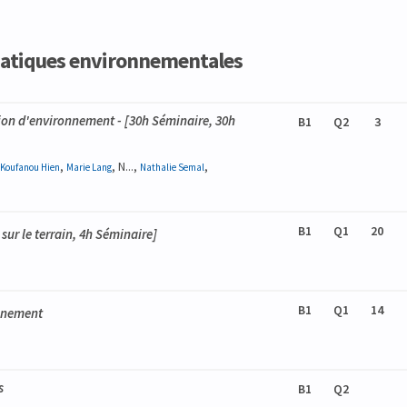
matiques environnementales
tion d'environnement
- [30h Séminaire, 30h
B1
Q2
3
,
, N...,
,
Koufanou
Hien
Marie
Lang
Nathalie
Semal
B1
Q1
20
 sur le terrain, 4h Séminaire]
B1
Q1
14
onnement
s
B1
Q2