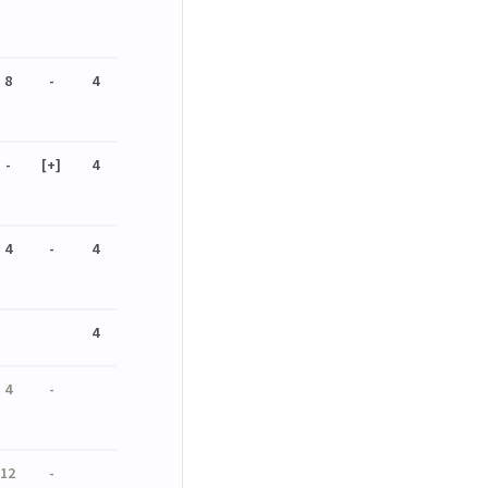
8
-
4
-
[+]
4
4
-
4
4
4
-
12
-