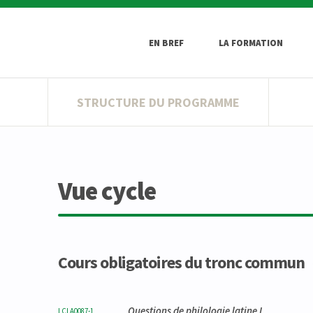
EN BREF
LA FORMATION
STRUCTURE DU PROGRAMME
Vue cycle
Cours obligatoires du tronc commun
Code
Détails
Bloc
Organisation
Théorie
Pratique
Autres
Crédits
Questions de philologie latine I
LCLA0087-1