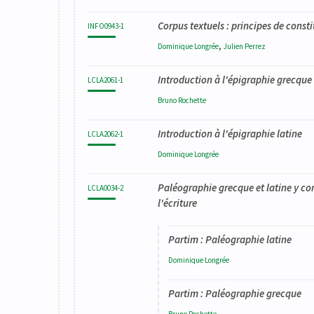
Corpus textuels : principes de consti
INFO0943-1
,
Dominique
Longrée
Julien
Perrez
Introduction à l'épigraphie grecque
LCLA2061-1
Bruno
Rochette
Introduction à l'épigraphie latine
LCLA2062-1
Dominique
Longrée
Paléographie grecque et latine y com
LCLA0034-2
l'écriture
Partim : Paléographie latine
Dominique
Longrée
Partim : Paléographie grecque
Bruno
Rochette