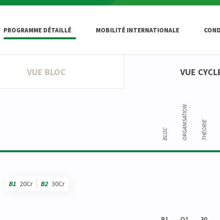
PROGRAMME DÉTAILLÉ
MOBILITÉ INTERNATIONALE
COND
VUE BLOC
VUE CYCL
ORGANISATION
THÉORIE
BLOC
B1
20Cr
B2
30Cr
B1
Q1
30