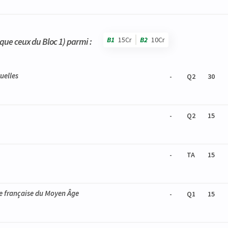
B1
15Cr
B2
10Cr
s que ceux du Bloc 1) parmi :
uelles
-
Q2
30
-
Q2
15
-
TA
15
ure française du Moyen Âge
-
Q1
15