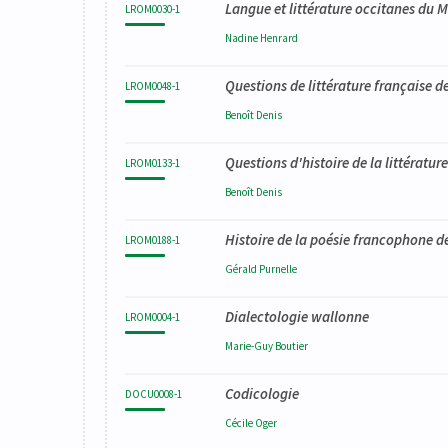
Langue et littérature occitanes du 
LROM0030-1
Nadine
Henrard
Questions de littérature française de
LROM0048-1
Benoît
Denis
Questions d'histoire de la littératur
LROM0133-1
Benoît
Denis
Histoire de la poésie francophone d
LROM0188-1
Gérald
Purnelle
Dialectologie wallonne
LROM0004-1
Marie-Guy
Boutier
Codicologie
DOCU0008-1
Cécile
Oger