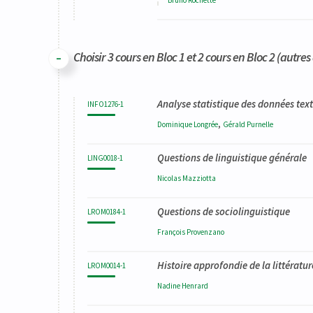
Choisir 3 cours en Bloc 1 et 2 cours en Bloc 2 (autre
Code
Détails
Bloc
Organisation
Théorie
Pratique
Autres
Crédits
Analyse statistique des données text
INFO1276-1
,
Dominique
Longrée
Gérald
Purnelle
Questions de linguistique générale
LING0018-1
Nicolas
Mazziotta
Questions de sociolinguistique
LROM0184-1
François
Provenzano
Histoire approfondie de la littérat
LROM0014-1
Nadine
Henrard