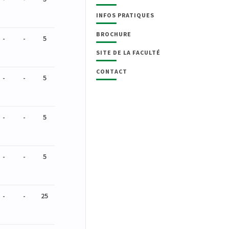
INFOS PRATIQUES
BROCHURE
-
-
5
SITE DE LA FACULTÉ
CONTACT
-
-
5
-
-
5
-
-
5
-
-
25