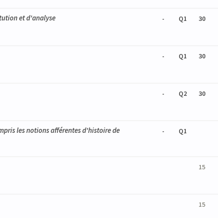
tution et d'analyse
-
Q1
30
-
Q1
30
-
Q2
30
pris les notions afférentes d'histoire de
-
Q1
15
15