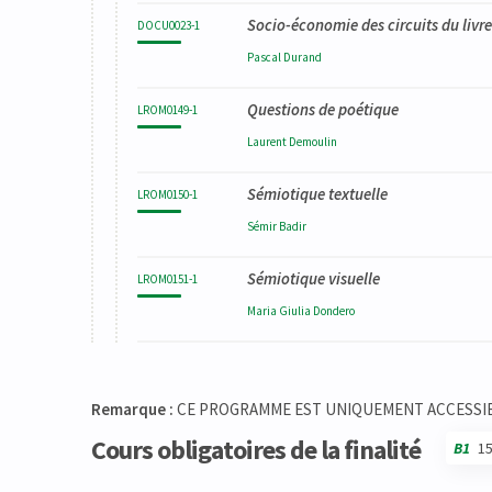
Socio-économie des circuits du livre
DOCU0023-1
Pascal
Durand
Questions de poétique
LROM0149-1
Laurent
Demoulin
Sémiotique textuelle
LROM0150-1
Sémir
Badir
Sémiotique visuelle
LROM0151-1
Maria Giulia
Dondero
Remarque :
CE PROGRAMME EST UNIQUEMENT ACCESSIBL
Cours obligatoires de la finalité
B1
1