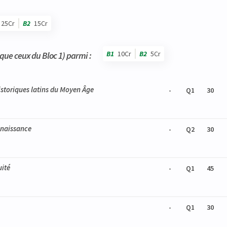
25Cr
B2
15Cr
B1
10Cr
B2
5Cr
s que ceux du Bloc 1) parmi :
istoriques latins du Moyen Âge
-
Q1
30
Renaissance
-
Q2
30
uité
-
Q1
45
-
Q1
30