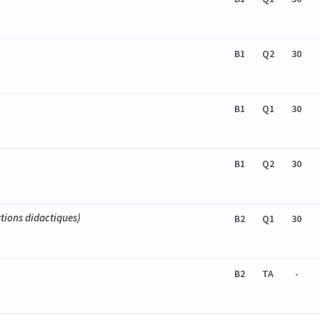
B1
Q2
30
B1
Q1
30
B1
Q2
30
ations didactiques)
B2
Q1
30
B2
TA
-