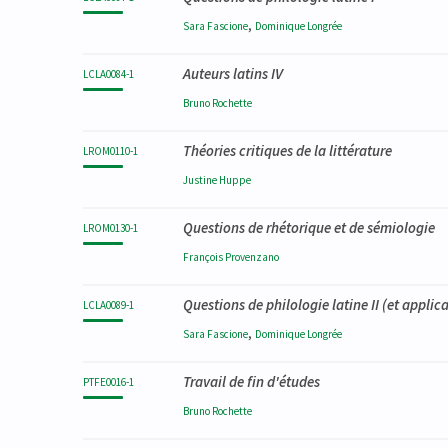
,
Sara
Fascione
Dominique
Longrée
Auteurs latins IV
LCLA0084-1
Bruno
Rochette
Théories critiques de la littérature
LROM0110-1
Justine
Huppe
Questions de rhétorique et de sémiologie
LROM0130-1
François
Provenzano
Questions de philologie latine II (et applic
LCLA0089-1
,
Sara
Fascione
Dominique
Longrée
Travail de fin d'études
PTFE0016-1
Bruno
Rochette