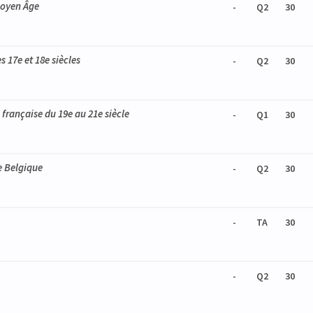
Moyen Âge
-
Q2
30
s 17e et 18e siècles
-
Q2
30
e française du 19e au 21e siècle
-
Q1
30
e Belgique
-
Q2
30
-
TA
30
-
Q2
30