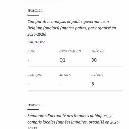
Code
Détails
Bloc
Organisation
Théorie
Pratique
Autres
Crédits
SPOL9217-1
Comparative analysis of public governance in
Belgium
(anglais) (années paires, pas organisé en
2025-2026)
Damien
Piron
-
Q1
30
-
-
5
SPOL9220-1
Séminaire d'actualité des finances publiques, y
compris locales
(années impaires, organisé en 2025-
2026)