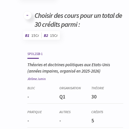
Code
Détails
Bloc
Organisation
Théorie
Pratique
Autres
Crédits
Choisir des cours pour un total de
30 crédits parmi :
B1
15Cr
B2
15Cr
Code
Détails
Bloc
Organisation
Théorie
Pratique
Autres
Crédits
SPOL2328-1
Théories et doctrines politiques aux Etats-Unis
(années impaires, organisé en 2025-2026)
Jérôme
Jamin
-
Q1
30
-
-
5