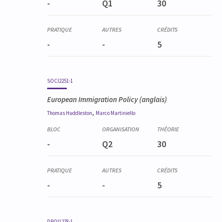
-
Q1
30
-
-
5
SOCI2251-1
European Immigration Policy
(anglais)
,
Thomas
Huddleston
Marco
Martiniello
-
Q2
30
-
-
5
DROI1278-1