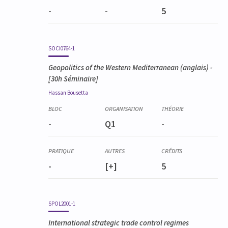
-
-
5
SOCI0764-1
Geopolitics of the Western Mediterranean
(anglais) -
[30h Séminaire]
Hassan
Bousetta
-
Q1
-
-
[+]
5
SPOL2001-1
International strategic trade control regimes