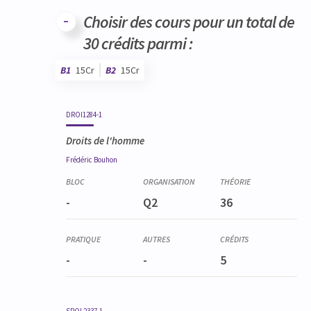
Code
Détails
Bloc
Organisation
Théorie
Pratique
Autres
Crédits
Choisir des cours pour un total de
30 crédits parmi :
B1
15Cr
B2
15Cr
Code
Détails
Bloc
Organisation
Théorie
Pratique
Autres
Crédits
DROI1284-1
Droits de l'homme
Frédéric
Bouhon
-
Q2
36
-
-
5