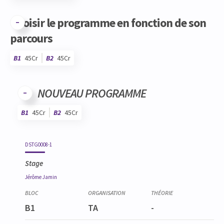
Choisir le programme en fonction de son
parcours
B1
45Cr
B2
45Cr
Code
Détails
Bloc
Organisation
Théorie
Pratique
Autres
Crédits
NOUVEAU PROGRAMME
B1
45Cr
B2
45Cr
Code
Détails
Bloc
Organisation
Théorie
Pratique
Autres
Crédits
DSTG0008-1
Stage
Jérôme
Jamin
B1
TA
-