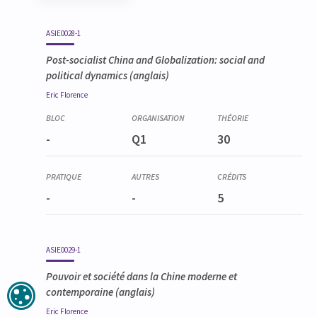
Code
Détails
Bloc
Organisation
Théorie
Pratique
Autres
Crédits
ASIE0028-1
Post-socialist China and Globalization: social and
political dynamics
(anglais)
Eric
Florence
-
Q1
30
-
-
5
ASIE0029-1
Pouvoir et société dans la Chine moderne et
contemporaine
(anglais)
Eric
Florence