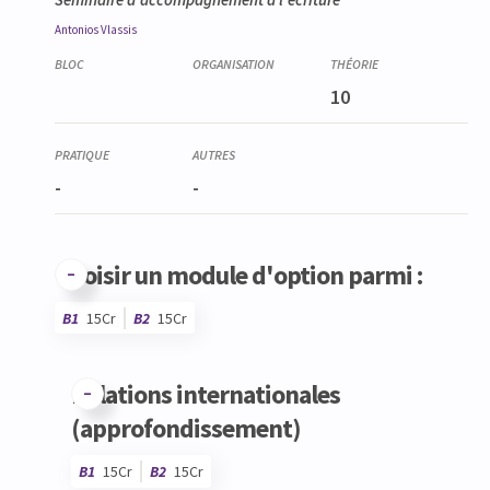
Antonios
Vlassis
10
-
-
Choisir un module d'option parmi :
B1
15Cr
B2
15Cr
Code
Détails
Bloc
Organisation
Théorie
Pratique
Autres
Crédits
Relations internationales
(approfondissement)
B1
15Cr
B2
15Cr