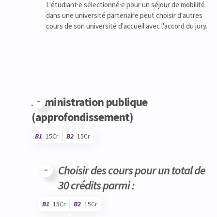
L'étudiant·e sélectionné·e pour un séjour de mobilité
dans une université partenaire peut choisir d'autres
cours de son université d'accueil avec l'accord du jury.
Administration publique
(approfondissement)
B1
15Cr
B2
15Cr
Code
Détails
Bloc
Organisation
Théorie
Pratique
Autres
Crédits
Choisir des cours pour un total de
30 crédits parmi :
B1
15Cr
B2
15Cr