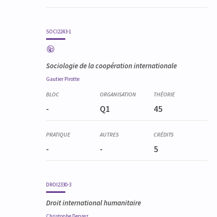
SOCI2243-1
Sociologie de la coopération internationale
Gautier
Pirotte
-
Q1
45
-
-
5
DROI2330-3
Droit international humanitaire
Christophe
Deprez