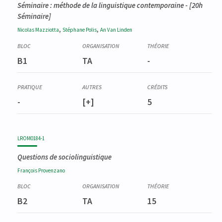
Séminaire : méthode de la linguistique contemporaine
- [20h
Séminaire]
,
,
Nicolas
Mazziotta
Stéphane
Polis
An
Van Linden
B1
TA
-
-
[+]
5
LROM0184-1
Questions de sociolinguistique
François
Provenzano
B2
TA
15