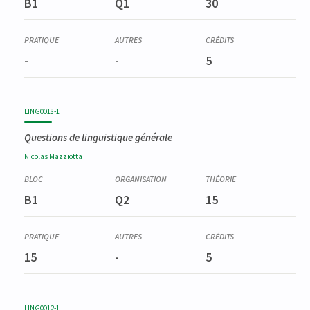
B1
Q1
30
-
-
5
LING0018-1
Questions de linguistique générale
Nicolas
Mazziotta
B1
Q2
15
15
-
5
LING0012-1