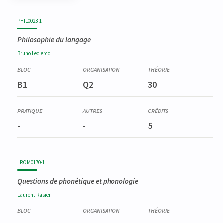
Code
Détails
Bloc
Organisation
Théorie
Pratique
Autres
Crédits
PHIL0023-1
Philosophie du langage
Bruno
Leclercq
B1
Q2
30
-
-
5
LROM0170-1
Questions de phonétique et phonologie
Laurent
Rasier