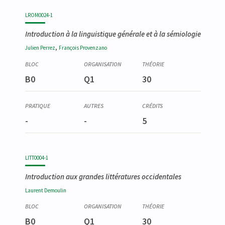
Code
Détails
Bloc
Organisation
Théorie
Pratique
Autres
Crédits
LROM0024-1
Introduction à la linguistique générale et à la sémiologie
,
Julien
Perrez
François
Provenzano
B0
Q1
30
-
-
5
LITT0004-1
Introduction aux grandes littératures occidentales
Laurent
Demoulin
B0
Q1
30