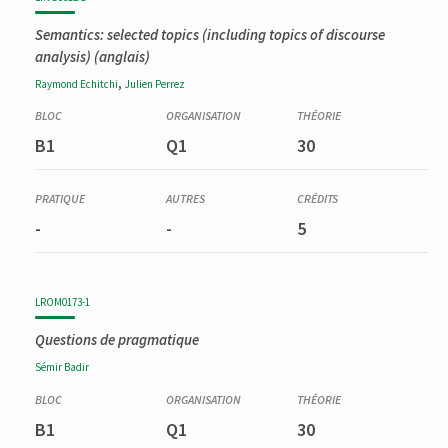
Semantics: selected topics (including topics of discourse
analysis)
(anglais)
,
Raymond
Echitchi
Julien
Perrez
B1
Q1
30
-
-
5
LROM0173-1
Questions de pragmatique
Sémir
Badir
B1
Q1
30