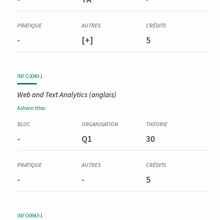
-
[+]
5
INFO2049-1
Web and Text Analytics
(anglais)
Ashwin
Ittoo
-
Q1
30
-
-
5
INFO0943-1