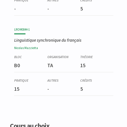
-
-
5
LROM0044-1
Linguistique synchronique du français
Nicolas
Mazziotta
B0
TA
15
15
-
5
Cours au choix