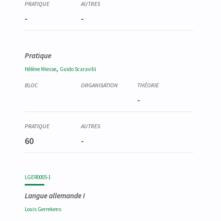
-
-
Pratique
,
Hélène
Miesse
Guido
Scaravilli
-
60
-
LGER0005-1
Langue allemande I
Louis
Gerrekens