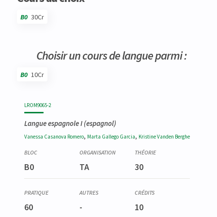
B0
30Cr
Choisir un cours de langue parmi :
B0
10Cr
Code
Détails
Bloc
Organisation
Théorie
Pratique
Autres
Crédits
LROM9065-2
Langue espagnole I
(espagnol)
,
,
Vanessa
Casanova Romero
Marta
Gallego Garcia
Kristine
Vanden Berghe
B0
TA
30
60
-
10