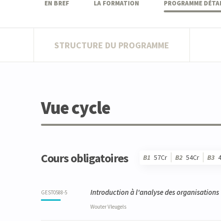
EN BREF
LA FORMATION
PROGRAMME DÉTAI
STRUCTURE DU PROGRAMME
Vue cycle
Cours obligatoires
B1
57Cr
B2
54Cr
B3
Code
Détails
Bloc
Organisation
Théorie
Pratique
Autres
Crédits
Introduction à l'analyse des organisations
GEST0588-5
Wouter
Vleugels