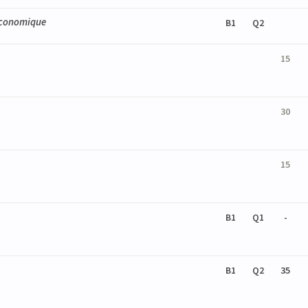
 économique
B1
Q2
15
30
15
B1
Q1
-
B1
Q2
35