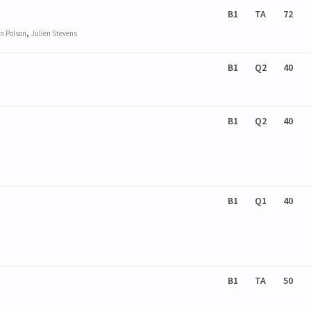
B1
TA
72
,
in
Polson
Julien
Stevens
B1
Q2
40
B1
Q2
40
B1
Q1
40
B1
TA
50