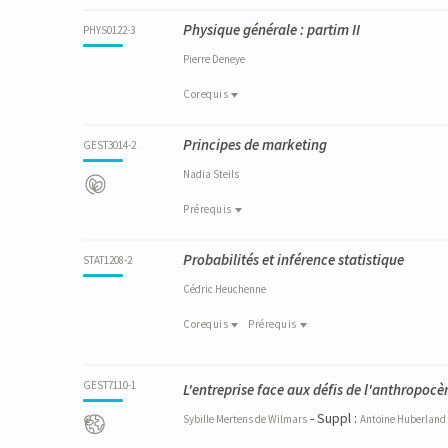
Corequis
ECON2284-1
Physique générale : partim II
MATH0059-2
PHYS0122-3
Economie politique - Microéconomie
Mathématiques pour ingénieurs de gestio
Pierre
Deneye
Corequis
Corequis
Principes de marketing
PHYS0956-3
GEST3014-2
Physique générale : partim I
Nadia
Steils
Prérequis
Prérequis
Probabilités et inférence statistique
STAT0003-1
STAT1208-2
Statistique descriptive et notions de proba
Cédric
Heuchenne
Corequis
Prérequis
Prérequis
Corequis
MATH2008-1
MATH2009-1
GEST7110-1
L'entreprise face aux défis de l'anthropocè
Mathématiques : Analyse infinitésimale
Mathématiques : Algèbre linéaire
STAT0003-1
- Suppl :
Sybille
Mertens de Wilmars
Antoine
Huberland
Statistique descriptive et notions de proba