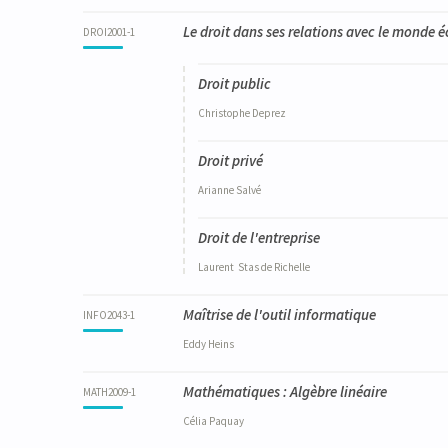
Le droit dans ses relations avec le monde
DROI2001-1
Droit public
Christophe
Deprez
Droit privé
Arianne
Salvé
Droit de l'entreprise
Laurent
Stas de Richelle
Maîtrise de l'outil informatique
INFO2043-1
Eddy
Heins
Mathématiques : Algèbre linéaire
MATH2009-1
Célia
Paquay