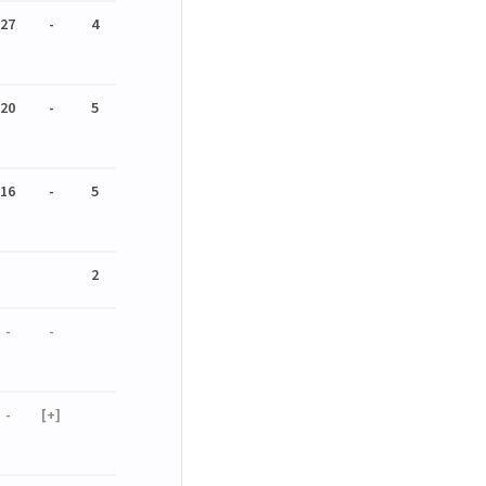
27
-
4
20
-
5
16
-
5
2
-
-
-
[+]