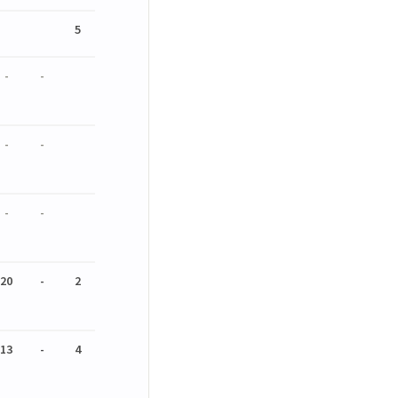
5
-
-
-
-
-
-
20
-
2
13
-
4