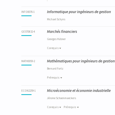
Prérequis
Corequis
FINA9002-1
Informatique pour ingénieurs de gestion
DROI2001-1
INFO0076-1
Finance et comptabilité
Le droit dans ses relations avec le mo
Michael
Schyns
Marchés financiers
GEST0832-4
Georges
Hübner
Corequis
Corequis
Mathématiques pour ingénieurs de gestion
ECON2285-1
MATH0059-2
Economie politique - Macroéconomie
Bernard
Fortz
Prérequis
Prérequis
Microéconomie et économie industrielle
MATH2009-1
ECON2259-1
Mathématiques : Algèbre linéaire
Jérome
Schoenmaeckers
MATH2008-1
Mathématiques : Analyse infinitésimale
Corequis
Prérequis
Prérequis