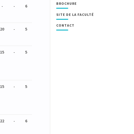
BROCHURE
-
-
6
SITE DE LA FACULTÉ
CONTACT
20
-
5
15
-
5
15
-
5
22
-
6