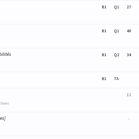
B1
Q1
27
B1
Q1
40
ilités
B1
Q2
34
B1
TA
12
c
Ooms
res]
-