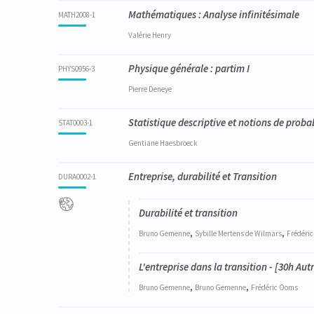
Mathématiques : Analyse infinitésimale
MATH2008-1
Valérie
Henry
Physique générale : partim I
PHYS0956-3
Pierre
Deneye
Statistique descriptive et notions de probab
STAT0003-1
Gentiane
Haesbroeck
Entreprise, durabilité et Transition
DURA0002-1
Durabilité et transition
,
,
Bruno
Gemenne
Sybille
Mertens de Wilmars
Frédéri
L'entreprise dans la transition - [30h Aut
,
,
Bruno
Gemenne
Bruno
Gemenne
Frédéric
Ooms