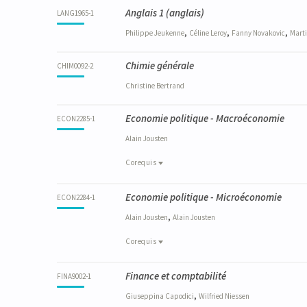
Anglais 1
(anglais)
LANG1965-1
,
,
,
Philippe
Jeukenne
Céline
Leroy
Fanny
Novakovic
Mart
Chimie générale
CHIM0092-2
Christine
Bertrand
Economie politique - Macroéconomie
ECON2285-1
Alain
Jousten
Corequis
Corequis
Economie politique - Microéconomie
ECON2284-1
ECON2284-1
Economie politique - Microéconomie
,
Alain
Jousten
Alain
Jousten
MATH2008-1
Mathématiques : Analyse infinitésimale
Corequis
Corequis
Finance et comptabilité
MATH2008-1
FINA9002-1
Mathématiques : Analyse infinitésimale
,
Giuseppina
Capodici
Wilfried
Niessen