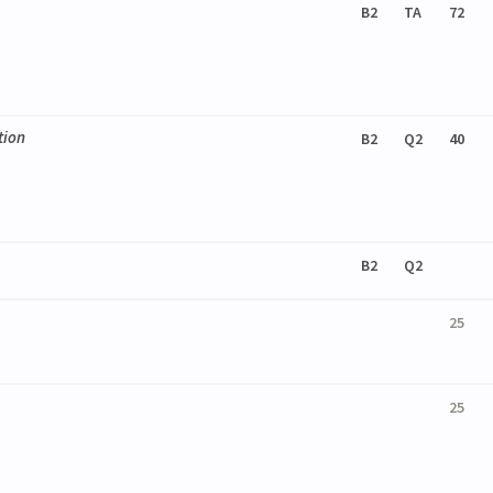
B2
TA
72
tion
B2
Q2
40
B2
Q2
25
25