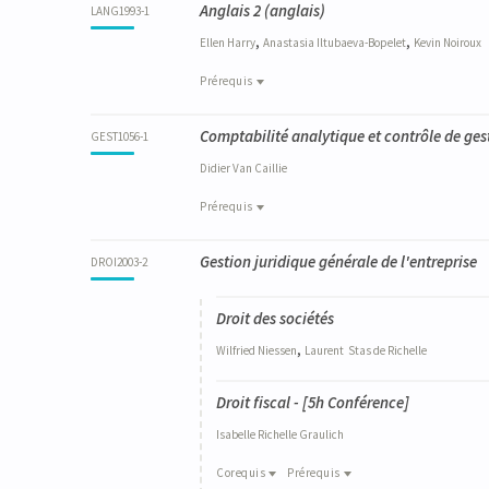
Anglais 2
(anglais)
LANG1993-1
,
,
Ellen
Harry
Anastasia
Iltubaeva-Bopelet
Kevin
Noiroux
Prérequis
Prérequis
Comptabilité analytique et contrôle de ges
LANG1965-1
GEST1056-1
Anglais 1
Didier
Van Caillie
Prérequis
Prérequis
Gestion juridique générale de l'entreprise
FINA9002-1
DROI2003-2
Finance et comptabilité
Droit des sociétés
,
Wilfried
Niessen
Laurent
Stas de Richelle
Droit fiscal - [5h Conférence]
Isabelle
Richelle Graulich
Corequis
Prérequis