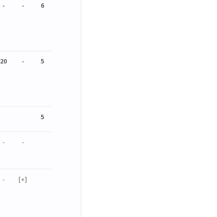
-
-
6
20
-
5
5
-
-
-
[+]