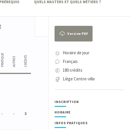
 PRÉREQUIS
QUELS MASTERS ET QUELS MÉTIERS ?
E
Version PDF
Horaire de jour
PRATIQUE
CRÉDITS
AUTRES
Français
180 crédits
Liège Centre-ville
INSCRIPTION
HORAIRE
-
-
3
INFOS PRATIQUES