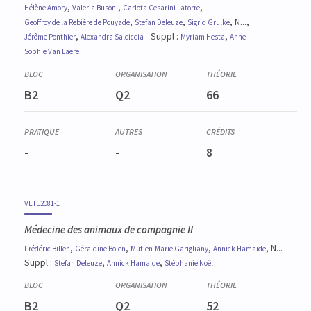
,
,
,
Hélène
Amory
Valeria
Busoni
Carlota
Cesarini Latorre
,
,
, N...,
Geoffroy
de la Rebière de Pouyade
Stefan
Deleuze
Sigrid
Grulke
,
- Suppl :
,
Jérôme
Ponthier
Alexandra
Salciccia
Myriam
Hesta
Anne-
Sophie
Van Laere
B2
Q2
66
-
-
8
VETE2081-1
Médecine des animaux de compagnie II
,
,
,
, N... -
Frédéric
Billen
Géraldine
Bolen
Mutien-Marie
Garigliany
Annick
Hamaide
Suppl :
,
,
Stefan
Deleuze
Annick
Hamaide
Stéphanie
Noël
B2
Q2
52