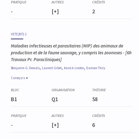
-
[+]
2
VETE2071-1
Maladies infectieuses et parasitaires (MIP) des animaux de
production et de la faune sauvage, y compris les zoonoses
- [6h
Travaux Pr. Paracliniques]
,
,
,
Benjamin G.
Dewals
Laurent
Gillet
Annick
Linden
Damien
Thiry
Corequis
Corequis
VETE2064-1
B1
Q1
58
Pathologie générale des animaux domestiques
-
[+]
6