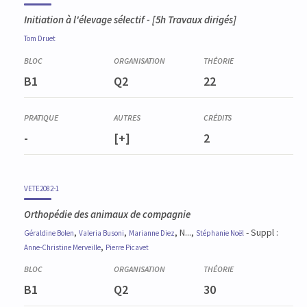
Initiation à l'élevage sélectif
- [5h Travaux dirigés]
Tom
Druet
B1
Q2
22
-
[+]
2
VETE2082-1
Orthopédie des animaux de compagnie
,
,
, N...,
- Suppl :
Géraldine
Bolen
Valeria
Busoni
Marianne
Diez
Stéphanie
Noël
,
Anne-Christine
Merveille
Pierre
Picavet
B1
Q2
30