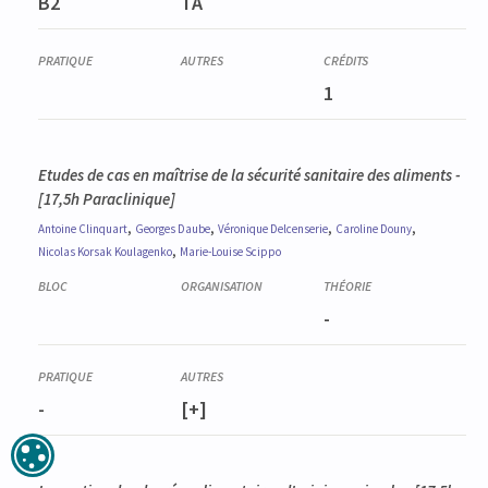
B2
TA
1
Etudes de cas en maîtrise de la sécurité sanitaire des aliments -
[17,5h Paraclinique]
,
,
,
,
Antoine
Clinquart
Georges
Daube
Véronique
Delcenserie
Caroline
Douny
,
Nicolas
Korsak Koulagenko
Marie-Louise
Scippo
-
-
[+]