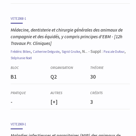
VETE2068-1
Médecine, dentisterie et chirurgie générales des animaux de
compagnie et des équidés, y compris principes d'EBM
- [12h
Travaux Pr. Cliniques]
,
,
, N... - Suppl :
,
Frédéric
Billen
Catherine
Delguste
Sigrid
Grulke
Pascale
Dufour
Stéphanie
Noël
B1
Q2
30
-
[+]
3
VETE2069-1
Maladies infectieuses et parasitaires (MIP) des animaux de