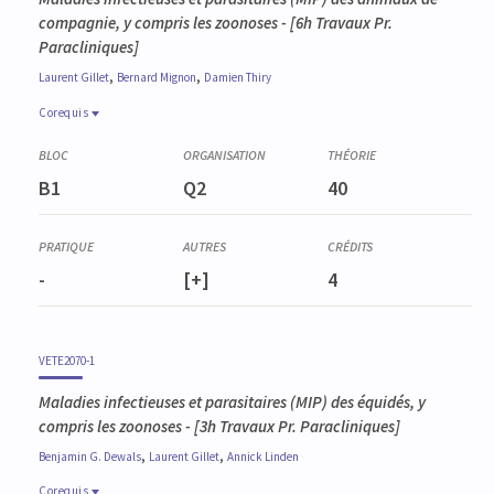
compagnie, y compris les zoonoses
- [6h Travaux Pr.
Paracliniques]
,
,
Laurent
Gillet
Bernard
Mignon
Damien
Thiry
Corequis
Corequis
VETE2064-1
B1
Q2
40
Pathologie générale des animaux domestiques
-
[+]
4
VETE2070-1
Maladies infectieuses et parasitaires (MIP) des équidés, y
compris les zoonoses
- [3h Travaux Pr. Paracliniques]
,
,
Benjamin G.
Dewals
Laurent
Gillet
Annick
Linden
Corequis