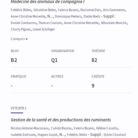
Médecine des animaux de compagnie I
,
,
,
,
,
Frédéric
Billen
Géraldine
Bolen
Valeria
Busoni
Marianne
Diez
Kris
Gommeren
, N...,
,
- Suppl :
Anne-Christine
Merveille
Dominique
Peeters
Elodie
Roels
,
,
,
,
Daniel
Combarros
Thomas
Coutant
Anne-Christine
Merveille
Sébastien
Monclin
,
Charly
Pignon
Lionel
Schilliger
Corequis
Corequis
VETE2076-1
B2
Q1
82
Biologie clinique
-
-
9
VETE2078-1
Gestion de la santé et des productions des ruminants
,
,
,
,
Nicolas
Antoine-Moussiaux
Calixte
Bayrou
Valeria
Busoni
Hélène
Casalta
,
, N...,
- Suppl :
Isabelle
Dufrasne
Hugues
Guyot
Frédéric
Rollin
Sylvie
Chastant