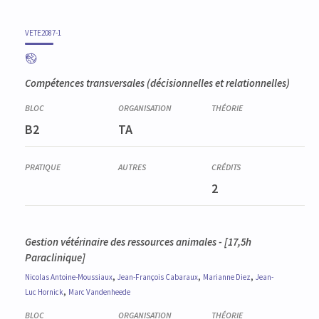
VETE2087-1
Compétences transversales (décisionnelles et relationnelles)
B2
TA
2
Gestion vétérinaire des ressources animales - [17,5h
Paraclinique]
,
,
,
Nicolas
Antoine-Moussiaux
Jean-François
Cabaraux
Marianne
Diez
Jean-
,
Luc
Hornick
Marc
Vandenheede