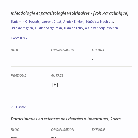
Infectiologie et parasitologie vétérinaires - [35h Paraclinique]
,
,
,
,
Benjamin G.
Dewals
Laurent
Gillet
Annick
Linden
Bénédicte
Machiels
,
,
,
Bernard
Mignon
Claude
Saegerman
Damien
Thiry
Alain
Vanderplasschen
Corequis
Corequis
VETE2100-1
-
Pathologie systémique des animaux domestiques
VETE2087-1
Compétences transversales (décisionnelles et relationnelles)
VETE2089-1
-
[+]
Paracliniques en sciences des denrées alimentaires, 2 sem.
VETE3004-1
Module de prise de décision pharmacothérapeutique
VETE2089-1
Paracliniques en sciences des denrées alimentaires, 2 sem.