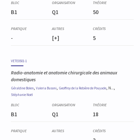
B1
Q1
50
-
[+]
5
VETE0501-1
Radio-anatomie et anatomie chirurgicale des animaux
domestiques
,
,
, N...,
Géraldine
Bolen
Valeria
Busoni
Geoffroy
de la Rebière de Pouyade
Stéphanie
Noël
B1
Q1
18