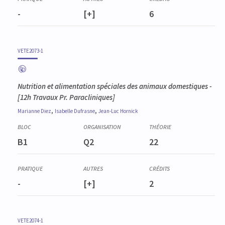
-
[+]
6
VETE2073-1
Nutrition et alimentation spéciales des animaux domestiques
-
[12h Travaux Pr. Paracliniques]
,
,
Marianne
Diez
Isabelle
Dufrasne
Jean-Luc
Hornick
B1
Q2
22
-
[+]
2
VETE2074-1