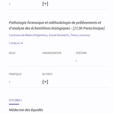
-
[+]
Pathologie forensique et méthodologie de prélèvements et
d'analyse des échantillons biologiques - [17,5h Paraclinique]
,
,
Constance
de Meeûs d'Argenteuil
Daniel
Desmecht
Thierry
Jauniaux
Corequis
Corequis
VETE2064-1
-
Pathologie générale des animaux domestiques
VETE3004-1
Module de prise de décision pharmacothérapeutique
VETE2089-1
-
[+]
Paracliniques en sciences des denrées alimentaires, 2 sem.
VETE2087-1
Compétences transversales (décisionnelles et relationnelles)
VETE2088-1
VETE2080-1
Raisonnement par cas, 4 sem.
Médecine des équidés