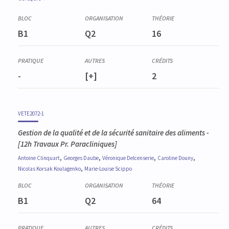
Corequis
VETE2064-1
B1
Q2
16
Pathologie générale des animaux domestiques
-
[+]
2
VETE2072-1
Gestion de la qualité et de la sécurité sanitaire des aliments
-
[12h Travaux Pr. Paracliniques]
,
,
,
,
Antoine
Clinquart
Georges
Daube
Véronique
Delcenserie
Caroline
Douny
,
Nicolas
Korsak Koulagenko
Marie-Louise
Scippo
B1
Q2
64