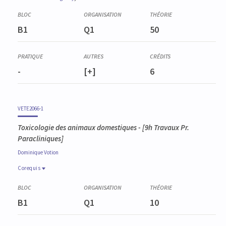
B1
Q1
50
-
[+]
6
VETE2066-1
Toxicologie des animaux domestiques
- [9h Travaux Pr.
Paracliniques]
Dominique
Votion
Corequis
Corequis
VETE2064-1
B1
Q1
10
Pathologie générale des animaux domestiques