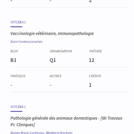
-
-
2
VETE2063-1
Vaccinologie vétérinaire, immunopathologie
Alain
Vanderplasschen
B1
Q1
12
-
-
1
VETE2064-1
Pathologie générale des animaux domestiques
- [6h Travaux
Pr. Cliniques]
,
Mutien-Marie
Garigliany
Bénédicte
Machiels