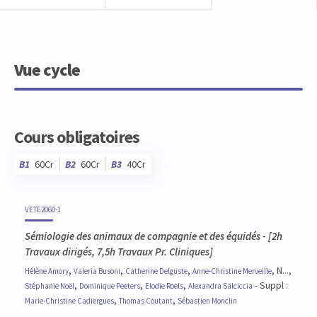
Vue cycle
Cours obligatoires
B1
60Cr
B2
60Cr
B3
40Cr
Code
Détails
Bloc
Organisation
Théorie
Pratique
Autres
Crédits
VETE2060-1
Sémiologie des animaux de compagnie et des équidés
- [2h
Travaux dirigés, 7,5h Travaux Pr. Cliniques]
,
,
,
, N...,
Hélène
Amory
Valeria
Busoni
Catherine
Delguste
Anne-Christine
Merveille
,
,
,
- Suppl :
Stéphanie
Noël
Dominique
Peeters
Elodie
Roels
Alexandra
Salciccia
,
,
Marie-Christine
Cadiergues
Thomas
Coutant
Sébastien
Monclin