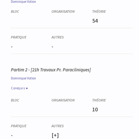
Dominique
Votion
54
-
-
Partim 2 - [21h Travaux Pr. Paracliniques]
Dominique
Votion
Corequis
Corequis
VETE2064-1
10
Pathologie générale des animaux domestiques
-
[+]