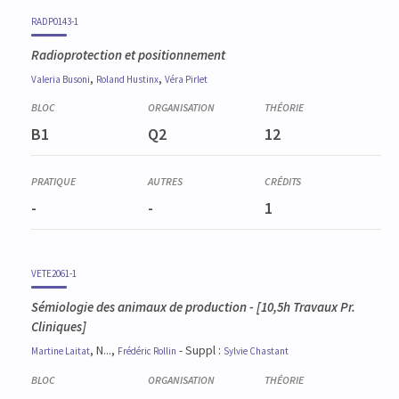
RADP0143-1
Radioprotection et positionnement
,
,
Valeria
Busoni
Roland
Hustinx
Véra
Pirlet
B1
Q2
12
-
-
1
VETE2061-1
Sémiologie des animaux de production
- [10,5h Travaux Pr.
Cliniques]
, N...,
- Suppl :
Martine
Laitat
Frédéric
Rollin
Sylvie
Chastant