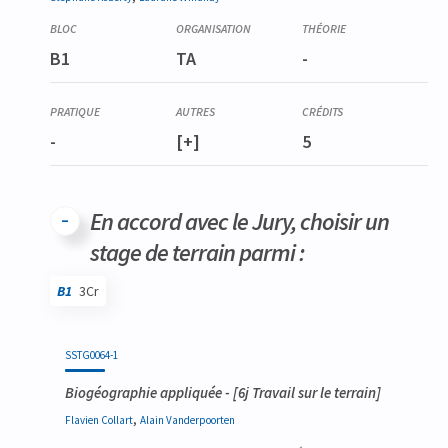
B1
TA
-
-
[+]
5
En accord avec le Jury, choisir un
stage de terrain parmi :
B1
3Cr
Code
Détails
Bloc
Organisation
Théorie
Pratique
Autres
Crédits
SSTG0064-1
Biogéographie appliquée
- [6j Travail sur le terrain]
,
Flavien
Collart
Alain
Vanderpoorten