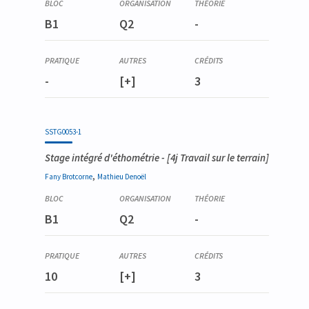
B1
Q2
-
-
[+]
3
SSTG0053-1
Stage intégré d'éthométrie
- [4j Travail sur le terrain]
,
Fany
Brotcorne
Mathieu
Denoël
B1
Q2
-
10
[+]
3