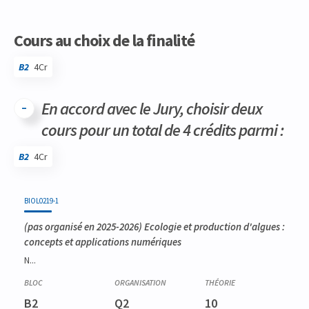
Cours au choix de la finalité
B2
4Cr
En accord avec le Jury, choisir deux
cours pour un total de 4 crédits parmi :
B2
4Cr
Code
Détails
Bloc
Organisation
Théorie
Pratique
Autres
Crédits
BIOL0219-1
(pas organisé en 2025-2026)
Ecologie et production d'algues :
concepts et applications numériques
N...
B2
Q2
10