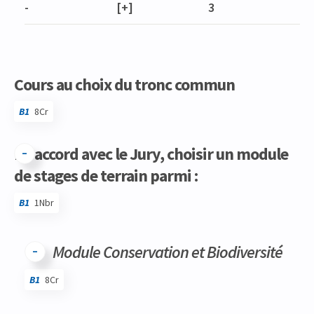
-
[+]
3
Cours au choix du tronc commun
B1
8Cr
En accord avec le Jury, choisir un module
de stages de terrain parmi :
B1
1Nbr
Code
Détails
Bloc
Organisation
Théorie
Pratique
Autres
Crédits
Module Conservation et Biodiversité
B1
8Cr