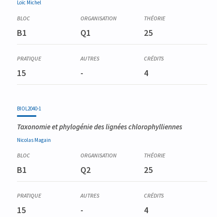
Loïc
Michel
B1
Q1
25
15
-
4
BIOL2040-1
Taxonomie et phylogénie des lignées chlorophylliennes
Nicolas
Magain
B1
Q2
25
15
-
4