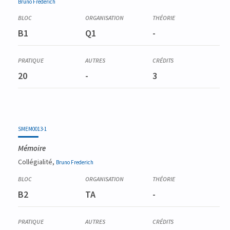
Bruno
Frederich
B1
Q1
-
20
-
3
SMEM0013-1
Mémoire
Collégialité,
Bruno
Frederich
B2
TA
-