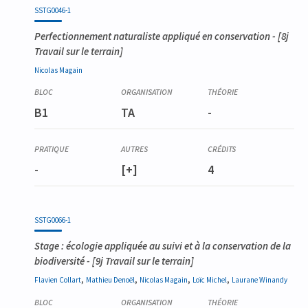
Code
Détails
Bloc
Organisation
Théorie
Pratique
Autres
Crédits
SSTG0046-1
Perfectionnement naturaliste appliqué en conservation
- [8j
Travail sur le terrain]
Nicolas
Magain
B1
TA
-
-
[+]
4
SSTG0066-1
Stage : écologie appliquée au suivi et à la conservation de la
biodiversité
- [9j Travail sur le terrain]
,
,
,
,
Flavien
Collart
Mathieu
Denoël
Nicolas
Magain
Loïc
Michel
Laurane
Winandy