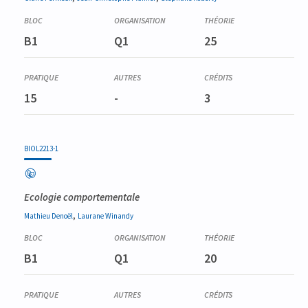
B1
Q1
25
15
-
3
BIOL2213-1
Ecologie comportementale
,
Mathieu
Denoël
Laurane
Winandy
B1
Q1
20