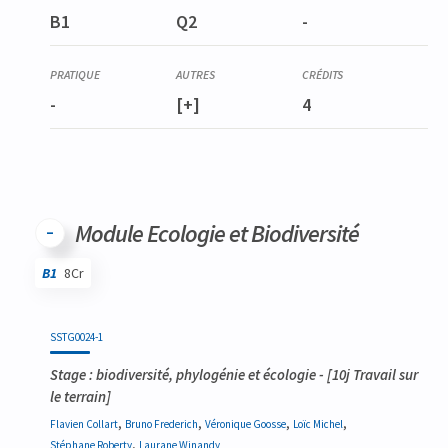
B1
Q2
-
-
[+]
4
Module Ecologie et Biodiversité
B1
8Cr
Code
Détails
Bloc
Organisation
Théorie
Pratique
Autres
Crédits
SSTG0024-1
Stage : biodiversité, phylogénie et écologie
- [10j Travail sur
le terrain]
,
,
,
,
Flavien
Collart
Bruno
Frederich
Véronique
Goosse
Loïc
Michel
,
Stéphane
Roberty
Laurane
Winandy