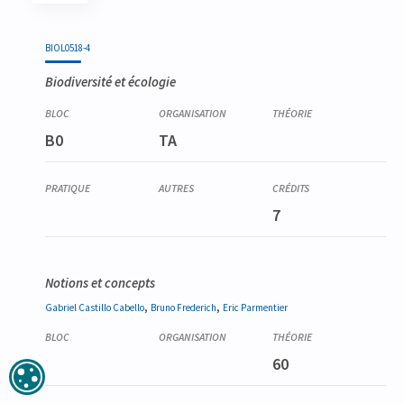
Code
Détails
Bloc
Organisation
Théorie
Pratique
Autres
Crédits
BIOL0518-4
Biodiversité et écologie
B0
TA
7
Notions et concepts
,
,
Gabriel
Castillo Cabello
Bruno
Frederich
Eric
Parmentier
60