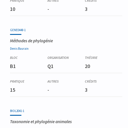
10
-
3
GENE0448-1
Méthodes de phylogénie
Denis
Baurain
B1
Q1
20
15
-
3
BIOL2041-1
Taxonomie et phylogénie animales