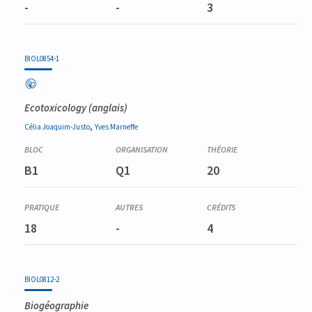
-
-
3
BIOL0854-1
Ecotoxicology
(anglais)
,
Célia
Joaquim-Justo
Yves
Marneffe
B1
Q1
20
18
-
4
BIOL0812-2
Biogéographie