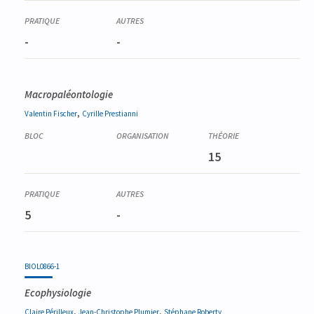
-
-
Macropaléontologie
,
Valentin
Fischer
Cyrille
Prestianni
15
5
-
BIOL0866-1
Ecophysiologie
,
,
Claire
Périlleux
Jean-Christophe
Plumier
Stéphane
Roberty