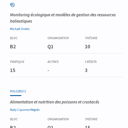
Monitoring écologique et modèles de gestion des ressources
halieutiques
Michaël
Ovidio
B2
Q1
10
15
-
3
HULG2012-2
Alimentation et nutrition des poissons et crustacés
Rudy
Caparros Megido
B2
Q1
15