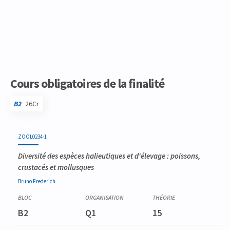
Cours obligatoires de la finalité
B2
26Cr
Code
Détails
Bloc
Organisation
Théorie
Pratique
Autres
Crédits
ZOOL0234-1
Diversité des espèces halieutiques et d'élevage : poissons,
crustacés et mollusques
Bruno
Frederich
B2
Q1
15