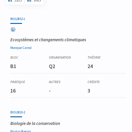
B1
52Cr
B2
30Cr
Code
Détails
Bloc
Organisation
Théorie
Pratique
Autres
Crédits
BIOL0852-1
Ecosystèmes et changements climatiques
Monique
Carnol
B1
Q2
24
16
-
3
BIOL0810-2
Biologie de la conservation
Nicolas
Magain