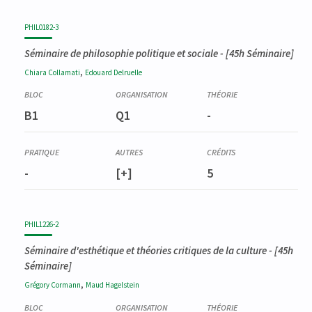
PHIL0182-3
Séminaire de philosophie politique et sociale
- [45h Séminaire]
,
Chiara
Collamati
Edouard
Delruelle
B1
Q1
-
-
[+]
5
PHIL1226-2
Séminaire d'esthétique et théories critiques de la culture
- [45h
Séminaire]
,
Grégory
Cormann
Maud
Hagelstein