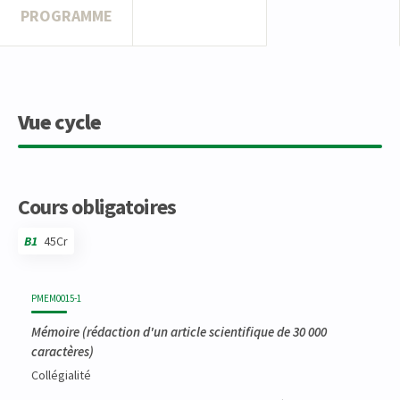
PROGRAMME
Vue cycle
Cours obligatoires
B1
45Cr
Code
Détails
Bloc
Organisation
Théorie
Pratique
Autres
Crédits
PMEM0015-1
Mémoire (rédaction d'un article scientifique de 30 000
caractères)
Collégialité