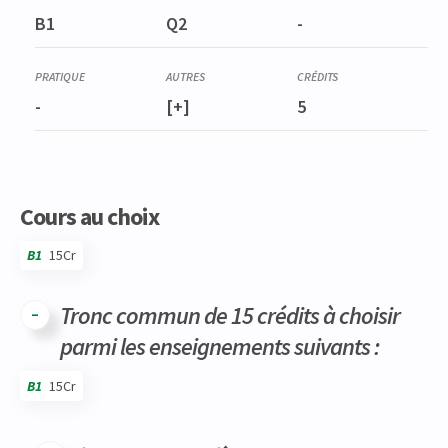
B1
Q2
-
-
[+]
5
Cours au choix
B1
15Cr
Tronc commun de 15 crédits à choisir
parmi les enseignements suivants :
B1
15Cr
Code
Détails
Bloc
Organisation
Théorie
Pratique
Autres
Crédits