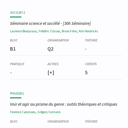
SOCI1247-2
Séminaire science et société
- [30h Séminaire]
,
,
,
Laurence
Bouquiaux
Frédéric
Claisse
Bruno
Frère
Kim
Hendrickx
B1
Q2
-
-
[+]
5
PHIL0229-1
Voir et agir au prisme du genre : outils théoriques et critiques
,
Florence
Caeymaex
Grégory
Cormann