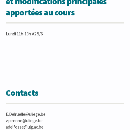
et modifications principales
apportées au cours
Lundi 11h-13h A2 5/6
Contacts
E.Delruelle@uliege.be
v.pirenne@uliege.be
adelfosse@ulg.ac.be