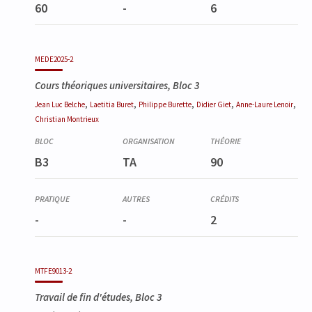
60
-
6
MEDE2025-2
Cours théoriques universitaires, Bloc 3
,
,
,
,
,
Jean Luc
Belche
Laetitia
Buret
Philippe
Burette
Didier
Giet
Anne-Laure
Lenoir
Christian
Montrieux
B3
TA
90
-
-
2
MTFE9013-2
Travail de fin d'études, Bloc 3