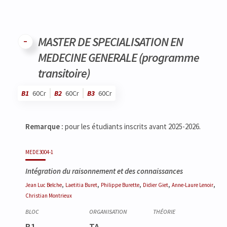
MASTER DE SPECIALISATION EN
MEDECINE GENERALE (programme
transitoire)
B1
60Cr
B2
60Cr
B3
60Cr
Code
Détails
Bloc
Organisation
Théorie
Pratique
Autres
Crédits
Remarque :
pour les étudiants inscrits avant 2025-2026.
MEDE3004-1
Intégration du raisonnement et des connaissances
,
,
,
,
,
Jean Luc
Belche
Laetitia
Buret
Philippe
Burette
Didier
Giet
Anne-Laure
Lenoir
Christian
Montrieux
B1
TA
-