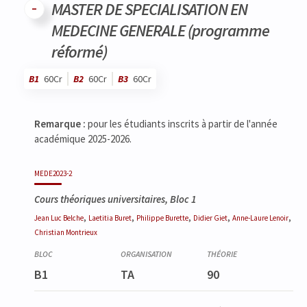
MASTER DE SPECIALISATION EN
MEDECINE GENERALE (programme
réformé)
B1
60Cr
B2
60Cr
B3
60Cr
Code
Détails
Bloc
Organisation
Théorie
Pratique
Autres
Crédits
Remarque :
pour les étudiants inscrits à partir de l'année
académique 2025-2026.
MEDE2023-2
Cours théoriques universitaires, Bloc 1
,
,
,
,
,
Jean Luc
Belche
Laetitia
Buret
Philippe
Burette
Didier
Giet
Anne-Laure
Lenoir
Christian
Montrieux
B1
TA
90