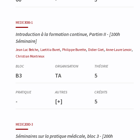
MEDE3006-1
Introduction à la formation continue, Partim II
- [100h
Séminaire]
,
,
,
,
,
Jean Luc
Belche
Laetitia
Buret
Philippe
Burette
Didier
Giet
Anne-Laure
Lenoir
Christian
Montrieux
B3
TA
5
-
[+]
5
MEDE2000-3
Séminaires sur la pratique médicale, bloc 3
- [200h