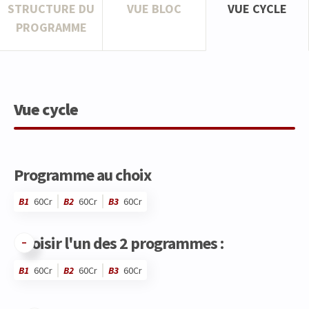
STRUCTURE DU
VUE BLOC
VUE CYCLE
PROGRAMME
Vue cycle
Programme au choix
B1
60Cr
B2
60Cr
B3
60Cr
Choisir l'un des 2 programmes :
B1
60Cr
B2
60Cr
B3
60Cr
Code
Détails
Bloc
Organisation
Théorie
Pratique
Autres
Crédits