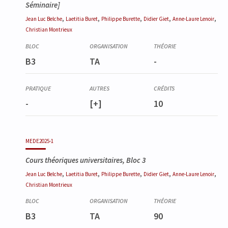
Séminaire]
,
,
,
,
,
Jean Luc
Belche
Laetitia
Buret
Philippe
Burette
Didier
Giet
Anne-Laure
Lenoir
Christian
Montrieux
B3
TA
-
-
[+]
10
MEDE2025-1
Cours théoriques universitaires, Bloc 3
,
,
,
,
,
Jean Luc
Belche
Laetitia
Buret
Philippe
Burette
Didier
Giet
Anne-Laure
Lenoir
Christian
Montrieux
B3
TA
90