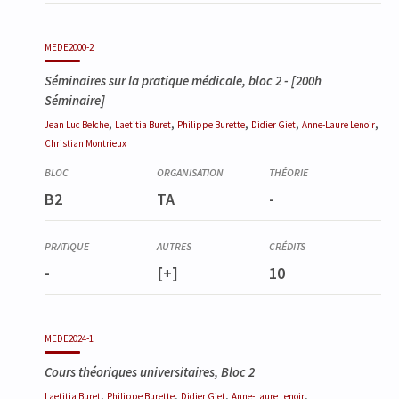
MEDE2000-2
Séminaires sur la pratique médicale, bloc 2
- [200h
Séminaire]
,
,
,
,
,
Jean Luc
Belche
Laetitia
Buret
Philippe
Burette
Didier
Giet
Anne-Laure
Lenoir
Christian
Montrieux
B2
TA
-
-
[+]
10
MEDE2024-1
Cours théoriques universitaires, Bloc 2
,
,
,
,
Laetitia
Buret
Philippe
Burette
Didier
Giet
Anne-Laure
Lenoir