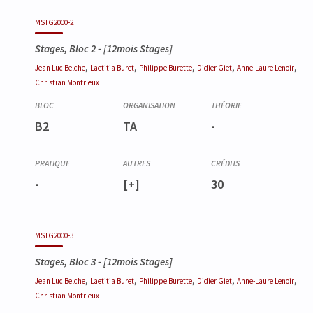
MSTG2000-2
Stages, Bloc 2
- [12mois Stages]
,
,
,
,
,
Jean Luc
Belche
Laetitia
Buret
Philippe
Burette
Didier
Giet
Anne-Laure
Lenoir
Christian
Montrieux
B2
TA
-
-
[+]
30
MSTG2000-3
Stages, Bloc 3
- [12mois Stages]
,
,
,
,
,
Jean Luc
Belche
Laetitia
Buret
Philippe
Burette
Didier
Giet
Anne-Laure
Lenoir
Christian
Montrieux