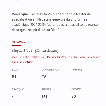
Remarque :
Les assistants qui débutent le Master de
spécialisation en Médecine générale durant l'année
académique 2024-2025 n'auront pas la possibilité de réaliser
de stage.s hospitalier.s au Bloc 3.
MSTG2000-1
Stages, Bloc 1
- [12mois Stages]
,
,
,
,
,
Jean Luc
Belche
Laetitia
Buret
Philippe
Burette
Didier
Giet
Anne-Laure
Lenoir
Christian
Montrieux
B1
TA
-
-
[+]
30