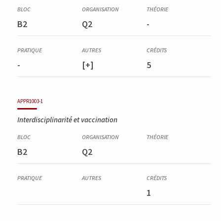
Corequis
MTFE0351-3
B2
Q2
-
Stage officinal et travail de fin d'études
-
[+]
5
APPR1003-1
Interdisciplinarité et vaccination
B2
Q2
1