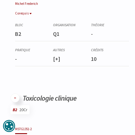
Michel
Frederich
Corequis
Corequis
MSTG0358-2
B2
Q1
-
Stage : Pharmacognosie
-
[+]
10
Toxicologie clinique
B2
20Cr
Code
Détails
Bloc
Organisation
Théorie
Pratique
Autres
Crédits
MSTG1351-2