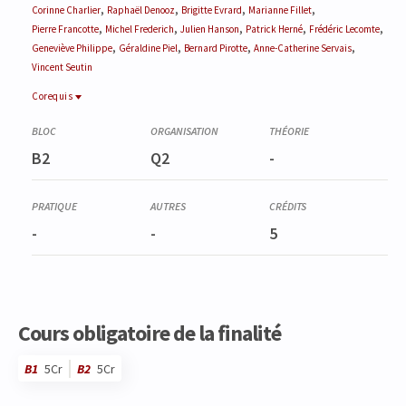
,
,
,
,
Corinne
Charlier
Raphaël
Denooz
Brigitte
Evrard
Marianne
Fillet
,
,
,
,
,
Pierre
Francotte
Michel
Frederich
Julien
Hanson
Patrick
Herné
Frédéric
Lecomte
,
,
,
,
Geneviève
Philippe
Géraldine
Piel
Bernard
Pirotte
Anne-Catherine
Servais
Vincent
Seutin
Corequis
Corequis
MTFE0351-3
B2
Q2
-
Stage officinal et travail de fin d'études
-
-
5
Cours obligatoire de la finalité
B1
5Cr
B2
5Cr