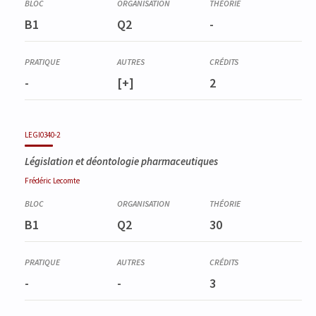
B1
Q2
-
-
[+]
2
LEGI0340-2
Législation et déontologie pharmaceutiques
Frédéric
Lecomte
B1
Q2
30
-
-
3