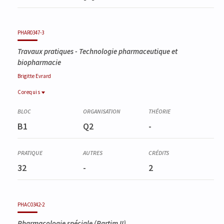
PHAR0347-3
Travaux pratiques - Technologie pharmaceutique et
biopharmacie
Brigitte
Evrard
Corequis
Corequis
PHAR0003-1
B1
Q2
-
Technologie pharmaceutique et biopharmacie (partim II)
32
-
2
PHAC0342-2
Pharmacologie spéciale (Partim II)