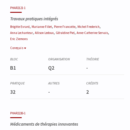
PHAR2121-1
Travaux pratiques intégrés
,
,
,
,
Brigitte
Evrard
Marianne
Fillet
Pierre
Francotte
Michel
Frederich
,
,
,
,
Anna
Lechanteur
Allison
Ledoux
Géraldine
Piel
Anne-Catherine
Servais
Eric
Ziemons
Corequis
Corequis
PHAR0003-1
B1
Q2
-
Technologie pharmaceutique et biopharmacie (partim II)
PHAR0343-3
Technologie pharmaceutique et biopharmacie (partim I)
PHAR0344-3
32
-
2
Analyse des médicaments
PHAR2226-1
Médicaments de thérapies innovantes