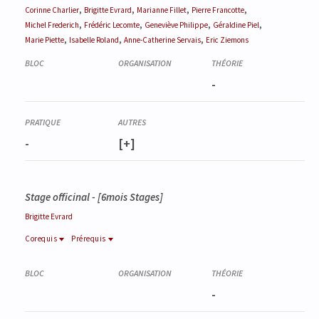
,
,
,
,
Corinne
Charlier
Brigitte
Evrard
Marianne
Fillet
Pierre
Francotte
,
,
,
,
Michel
Frederich
Frédéric
Lecomte
Geneviève
Philippe
Géraldine
Piel
,
,
,
Marie
Piette
Isabelle
Roland
Anne-Catherine
Servais
Eric
Ziemons
-
-
[+]
Stage officinal - [6mois Stages]
Brigitte
Evrard
Corequis
Prérequis
Prérequis
Corequis
TOXI0342-2
PHAR0721-1
Chimie toxicologique y compris pharmacovigilance (Partim II)
-
Intégration des connaissances pharmaceutiques
PHAR2018-1