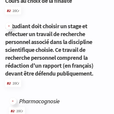
Cours au choix de la finalité
B2
20Cr
L'étudiant doit choisir un stage et
effectuer un travail de recherche
personnel associé dans la discipline
scientifique choisie. Ce travail de
recherche personnel comprend la
rédaction d'un rapport (en français)
devant être défendu publiquement.
B2
20Cr
Code
Détails
Bloc
Organisation
Théorie
Pratique
Autres
Crédits
Pharmacognosie
B2
20Cr