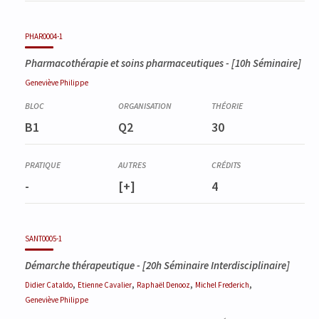
PHAR0004-1
Pharmacothérapie et soins pharmaceutiques
- [10h Séminaire]
Geneviève
Philippe
B1
Q2
30
-
[+]
4
SANT0005-1
Démarche thérapeutique
- [20h Séminaire Interdisciplinaire]
,
,
,
,
Didier
Cataldo
Etienne
Cavalier
Raphaël
Denooz
Michel
Frederich
Geneviève
Philippe