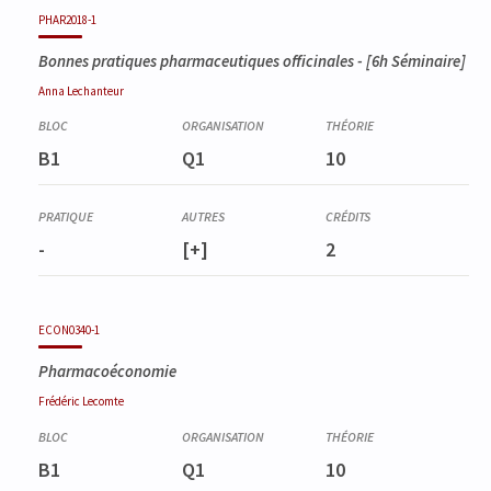
PHAR2018-1
Bonnes pratiques pharmaceutiques officinales
- [6h Séminaire]
Anna
Lechanteur
B1
Q1
10
-
[+]
2
ECON0340-1
Pharmacoéconomie
Frédéric
Lecomte
B1
Q1
10