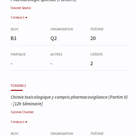
Vincent
Seutin
Corequis
Corequis
PHAC0341-2
B1
Q2
20
Pharmacologie spéciale (Partim I)
-
-
2
TOXI0342-2
Chimie toxicologique y compris pharmacovigilance (Partim II)
- [12h Séminaire]
Corinne
Charlier
Corequis
Corequis