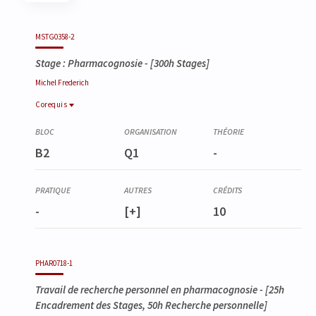
Code
Détails
Bloc
Organisation
Théorie
Pratique
Autres
Crédits
MSTG0358-2
Stage : Pharmacognosie
- [300h Stages]
Michel
Frederich
Corequis
Corequis
PHAR0718-1
B2
Q1
-
Travail de recherche personnel en pharmacognosie
-
[+]
10
PHAR0718-1
Travail de recherche personnel en pharmacognosie
- [25h
Encadrement des Stages, 50h Recherche personnelle]