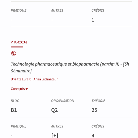
-
-
1
PHAR0003-1
Technologie pharmaceutique et biopharmacie (partim II)
- [5h
Séminaire]
,
Brigitte
Evrard
Anna
Lechanteur
Corequis
Corequis
PHAR0343-3
B1
Q2
25
Technologie pharmaceutique et biopharmacie (partim I)
-
[+]
4