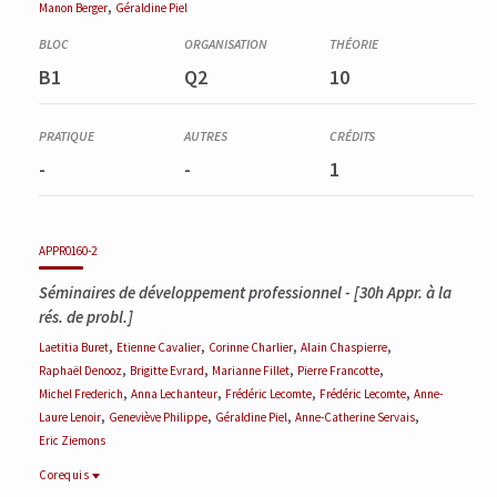
,
Manon
Berger
Géraldine
Piel
B1
Q2
10
-
-
1
APPR0160-2
Séminaires de développement professionnel
- [30h Appr. à la
rés. de probl.]
,
,
,
,
Laetitia
Buret
Etienne
Cavalier
Corinne
Charlier
Alain
Chaspierre
,
,
,
,
Raphaël
Denooz
Brigitte
Evrard
Marianne
Fillet
Pierre
Francotte
,
,
,
,
Michel
Frederich
Anna
Lechanteur
Frédéric
Lecomte
Frédéric
Lecomte
Anne-
,
,
,
,
Laure
Lenoir
Geneviève
Philippe
Géraldine
Piel
Anne-Catherine
Servais
Eric
Ziemons
Corequis