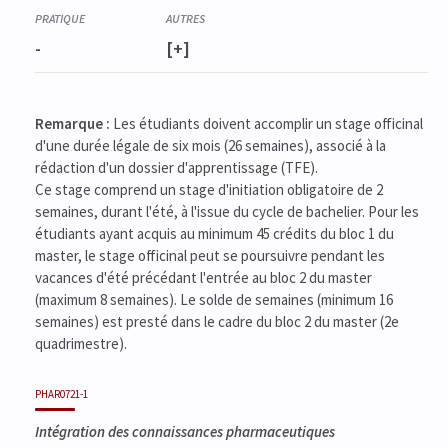
Bonnes pratiques pharmaceutiques officinales
PHAR0347-3
Travaux pratiques - Technologie pharmaceutique et
-
[+]
biopharmacie
PHAR0343-3
Technologie pharmaceutique et biopharmacie (partim I)
Remarque :
Les étudiants doivent accomplir un stage officinal
PHAR0003-1
d'une durée légale de six mois (26 semaines), associé à la
Technologie pharmaceutique et biopharmacie (partim II)
rédaction d'un dossier d'apprentissage (TFE).
PHAC0342-2
Ce stage comprend un stage d'initiation obligatoire de 2
Pharmacologie spéciale (Partim II)
semaines, durant l'été, à l'issue du cycle de bachelier. Pour les
PHAC0341-2
Pharmacologie spéciale (Partim I)
étudiants ayant acquis au minimum 45 crédits du bloc 1 du
LEGI0340-2
master, le stage officinal peut se poursuivre pendant les
Législation et déontologie pharmaceutiques
vacances d'été précédant l'entrée au bloc 2 du master
BIOC0341-1
(maximum 8 semaines). Le solde de semaines (minimum 16
Chimie clinique (Partim II)
semaines) est presté dans le cadre du bloc 2 du master (2e
quadrimestre).
PHAR0721-1
Intégration des connaissances pharmaceutiques