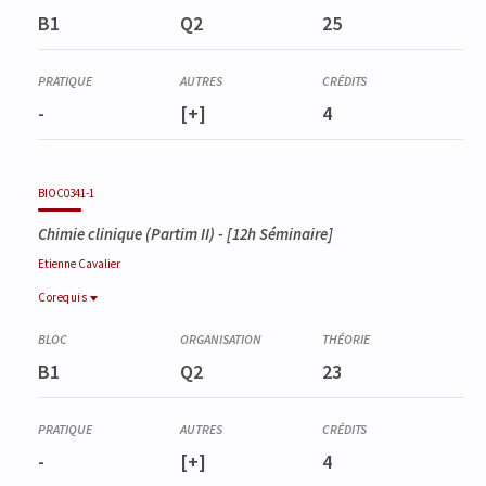
TOXI0341-2
B1
Q2
25
Chimie toxicologique, Partim I
-
[+]
4
BIOC0341-1
Chimie clinique (Partim II)
- [12h Séminaire]
Etienne
Cavalier
Corequis
Corequis
BIOC0340-1
B1
Q2
23
Chimie clinique (Partim I)
-
[+]
4