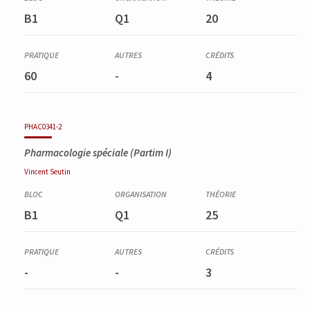
B1
Q1
20
60
-
4
PHAC0341-2
Pharmacologie spéciale (Partim I)
Vincent
Seutin
B1
Q1
25
-
-
3