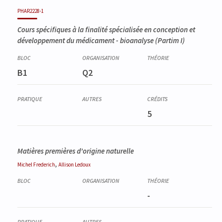
Code
Détails
Bloc
Organisation
Théorie
Pratique
Autres
Crédits
PHAR2228-1
Cours spécifiques à la finalité spécialisée en conception et
développement du médicament - bioanalyse (Partim I)
B1
Q2
5
Matières premières d'origine naturelle
,
Michel
Frederich
Allison
Ledoux
-