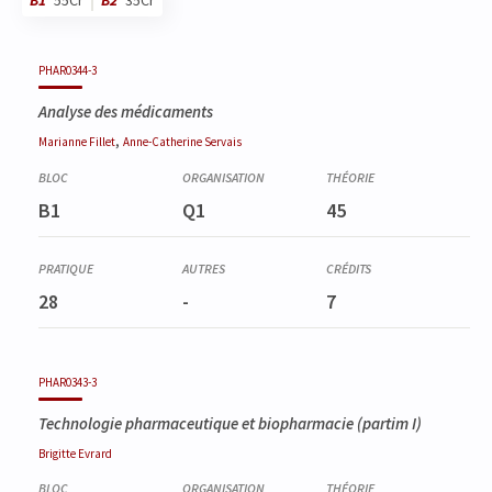
B1
55Cr
B2
35Cr
Code
Détails
Bloc
Organisation
Théorie
Pratique
Autres
Crédits
PHAR0344-3
Analyse des médicaments
,
Marianne
Fillet
Anne-Catherine
Servais
B1
Q1
45
28
-
7
PHAR0343-3
Technologie pharmaceutique et biopharmacie (partim I)
Brigitte
Evrard