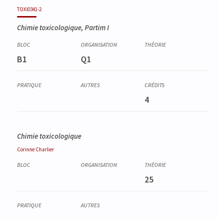
TOXI0341-2
Chimie toxicologique, Partim I
B1
Q1
4
Chimie toxicologique
Corinne
Charlier
25