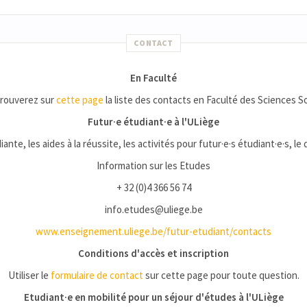
CONTACT
En Faculté
trouverez sur
cette page
la liste des contacts en Faculté des Sciences So
Futur·e étudiant·e à l'ULiège
iante, les aides à la réussite, les activités pour futur·e·s étudiant·e·s, le
Information sur les Etudes
+ 32 (0)4 366 56 74
info.etudes@uliege.be
www.enseignement.uliege.be/futur-etudiant/contacts
Conditions d'accès et inscription
Utiliser le
formulaire de contact
sur cette page pour toute question.
Etudiant·e en mobilité pour un séjour d'études à l'ULiège