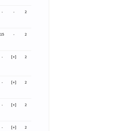
-
-
2
15
-
2
-
[+]
2
-
[+]
2
-
[+]
2
-
[+]
2