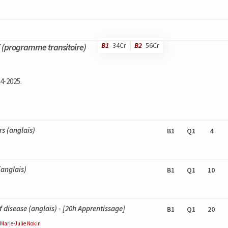
B1
34Cr
B2
56Cr
 (programme transitoire)
24-2025.
rs
(anglais)
B1
Q1
4
anglais)
B1
Q1
10
f disease
(anglais) - [20h Apprentissage]
B1
Q1
20
Marie-Julie
Nokin