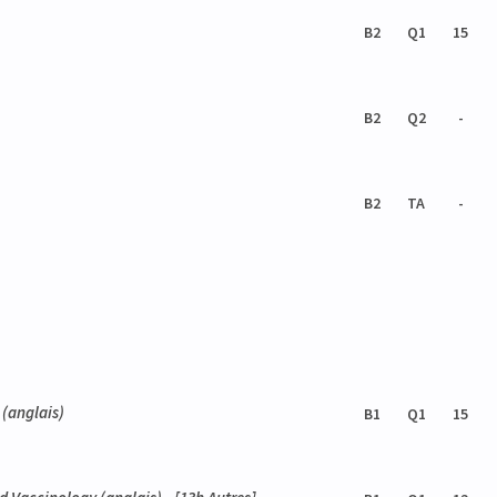
B2
Q1
15
B2
Q2
-
B2
TA
-
(anglais)
B1
Q1
15