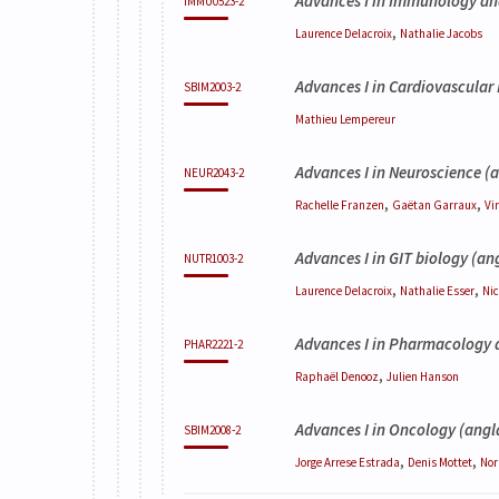
Advances I in Immunology an
IMMU0523-2
,
Laurence
Delacroix
Nathalie
Jacobs
Advances I in Cardiovascular
SBIM2003-2
Mathieu
Lempereur
Advances I in Neuroscience
(a
NEUR2043-2
,
,
Rachelle
Franzen
Gaëtan
Garraux
Vi
Advances I in GIT biology
(ang
NUTR1003-2
,
,
Laurence
Delacroix
Nathalie
Esser
Ni
Advances I in Pharmacology 
PHAR2221-2
,
Raphaël
Denooz
Julien
Hanson
Advances I in Oncology
(angla
SBIM2008-2
,
,
Jorge
Arrese Estrada
Denis
Mottet
Nor