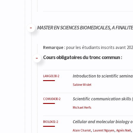
MASTER EN SCIENCES BIOMEDICALES, A FINALITE
Code
Détails
Bloc
Organisation
Théorie
Pratique
Autres
Crédits
Remarque :
pour les étudiants inscrits avant 20
Cours obligatoires du tronc commun :
Introduction to scientific semina
LANG0130-2
Sabine
Wislet
Scientific communication skills
(
COMU0430-2
Michael
Herfs
Cellular and molecular biology o
BIOL0431-2
,
,
,
Alain
Chariot
Laurent
Nguyen
Agnès
Noël