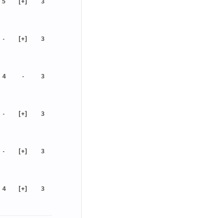
5
[+]
3
-
[+]
3
4
-
3
-
[+]
3
-
[+]
3
4
[+]
3