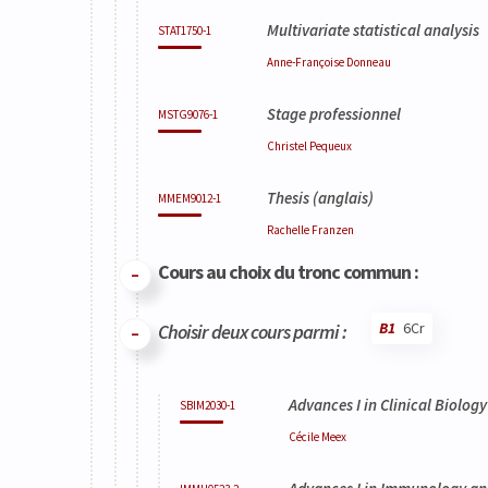
Multivariate statistical analysis
STAT1750-1
Anne-Françoise
Donneau
Stage professionnel
MSTG9076-1
Christel
Pequeux
Thesis
(anglais)
MMEM9012-1
Rachelle
Franzen
Cours au choix du tronc commun :
B1
6Cr
Choisir deux cours parmi :
Code
Détails
Bloc
Organisation
Théorie
Pratique
Autres
Crédits
Advances I in Clinical Biology
SBIM2030-1
Cécile
Meex