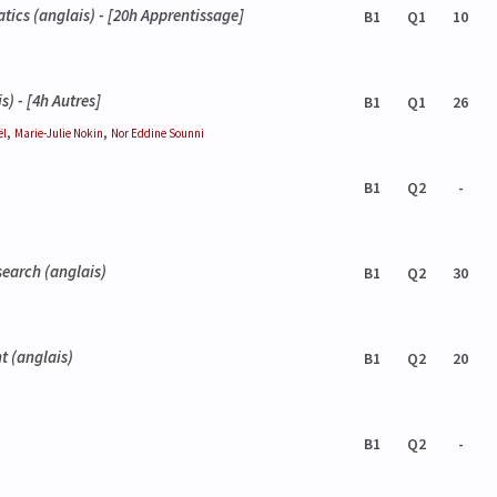
atics
(anglais) - [20h Apprentissage]
B1
Q1
10
s) - [4h Autres]
B1
Q1
26
,
,
ël
Marie-Julie
Nokin
Nor Eddine
Sounni
)
B1
Q2
-
search
(anglais)
B1
Q2
30
nt
(anglais)
B1
Q2
20
B1
Q2
-