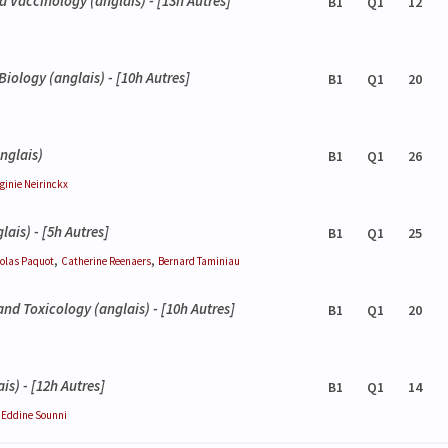
d Vaccinology
(anglais) - [13h Autres]
B1
Q1
12
 Biology
(anglais) - [10h Autres]
B1
Q1
20
nglais)
B1
Q1
26
rginie
Neirinckx
lais) - [5h Autres]
B1
Q1
25
,
,
colas
Paquot
Catherine
Reenaers
Bernard
Taminiau
and Toxicology
(anglais) - [10h Autres]
B1
Q1
20
is) - [12h Autres]
B1
Q1
14
 Eddine
Sounni