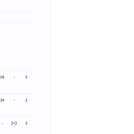
16
-
2
20
-
2
-
[+]
2