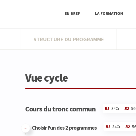
EN BREF
LA FORMATION
STRUCTURE DU PROGRAMME
Vue cycle
Cours du tronc commun
B1
34Cr
B2
56
B1
34Cr
B2
5
Choisir l'un des 2 programmes