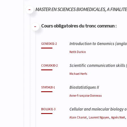
Code
Détails
Bloc
Organisation
Théorie
Pratique
Autres
Crédits
MASTER EN SCIENCES BIOMEDICALES, A FINALIT
Code
Détails
Bloc
Organisation
Théorie
Pratique
Autres
Crédits
Cours obligatoires du tronc commun :
Introduction to Genomics
(anglai
GENE0431-2
Keith
Durkin
Scientific communication skills
(
COMU0430-2
Michael
Herfs
Biostatistiques II
STAT0420-1
Anne-Françoise
Donneau
Cellular and molecular biology o
BIOL0431-3
,
,
,
Alain
Chariot
Laurent
Nguyen
Agnès
Noël