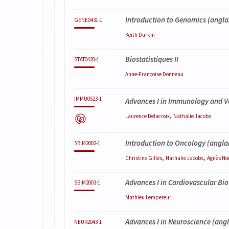
Introduction to Genomics
(angla
GENE0431-1
Keith
Durkin
Biostatistiques II
STAT0420-1
Anne-Françoise
Donneau
IMMU0523-1
Advances I in Immunology and V
,
Laurence
Delacroix
Nathalie
Jacobs
Introduction to Oncology
(anglai
SBIM2002-1
,
,
Christine
Gilles
Nathalie
Jacobs
Agnès
No
Advances I in Cardiovascular Bi
SBIM2003-1
Mathieu
Lempereur
Advances I in Neuroscience
(angla
NEUR2043-1