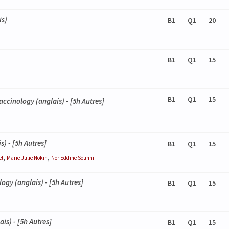
is)
B1
Q1
20
B1
Q1
15
B1
Q1
15
accinology
(anglais) - [5h Autres]
s) - [5h Autres]
B1
Q1
15
,
,
ël
Marie-Julie
Nokin
Nor Eddine
Sounni
ology
(anglais) - [5h Autres]
B1
Q1
15
is) - [5h Autres]
B1
Q1
15