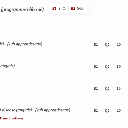
B1
34Cr
B2
56Cr
E (programme réformé)
s) - [10h Apprentissage]
B1
Q1
20
anglais)
B1
Q1
10
B1
Q1
15
f disease
(anglais) - [20h Apprentissage]
B1
Q1
20
Marie-Julie
Nokin