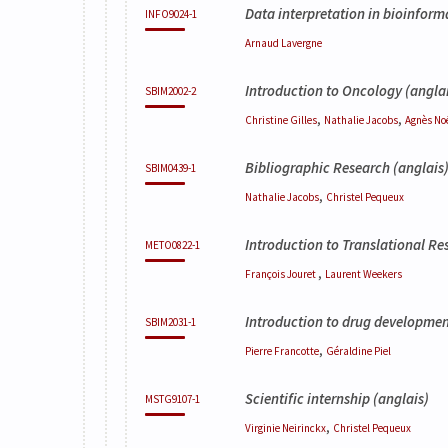
Data interpretation in bioinform
INFO9024-1
Arnaud
Lavergne
Introduction to Oncology
(anglai
SBIM2002-2
,
,
Christine
Gilles
Nathalie
Jacobs
Agnès
No
Bibliographic Research
(anglais
SBIM0439-1
,
Nathalie
Jacobs
Christel
Pequeux
Introduction to Translational Re
METO0822-1
,
François
Jouret
Laurent
Weekers
Introduction to drug developme
SBIM2031-1
,
Pierre
Francotte
Géraldine
Piel
Scientific internship
(anglais)
MSTG9107-1
,
Virginie
Neirinckx
Christel
Pequeux