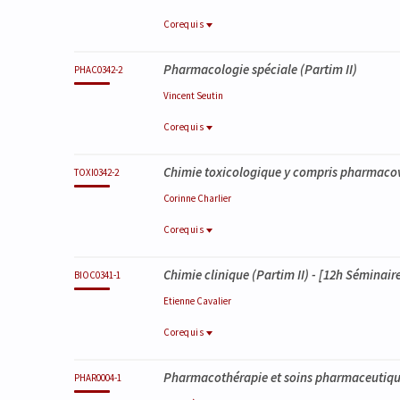
Corequis
Corequis
Pharmacologie spéciale (Partim II)
PHAR0003-1
PHAC0342-2
Technologie pharmaceutique et biopharmaci
Vincent
Seutin
Corequis
Corequis
Chimie toxicologique y compris pharmacovi
PHAC0341-2
TOXI0342-2
Pharmacologie spéciale (Partim I)
Corinne
Charlier
Corequis
Corequis
Chimie clinique (Partim II)
- [12h Séminair
TOXI0341-2
BIOC0341-1
Chimie toxicologique, Partim I
Etienne
Cavalier
Corequis
Corequis
Pharmacothérapie et soins pharmaceutiq
BIOC0340-1
PHAR0004-1
Chimie clinique (Partim I)