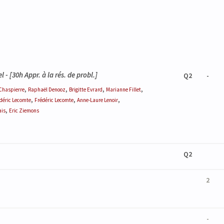
el
- [30h Appr. à la rés. de probl.]
Q2
-
,
,
,
,
Chaspierre
Raphaël
Denooz
Brigitte
Evrard
Marianne
Fillet
,
,
,
déric
Lecomte
Frédéric
Lecomte
Anne-Laure
Lenoir
,
ais
Eric
Ziemons
Q2
2
-