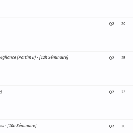
Q2
20
e (partim II)
gilance (Partim II)
- [12h Séminaire]
Q2
25
e]
Q2
23
ues
- [10h Séminaire]
Q2
30