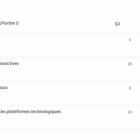
(Partim I)
Q2
5
bioactives
20
issus
8
 les plateformes technologiques
10