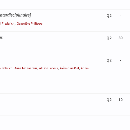
nterdisciplinaire]
Q2
-
,
el
Frederich
Geneviève
Philippe
es
Q2
30
Q2
-
,
,
,
,
Frederich
Anna
Lechanteur
Allison
Ledoux
Géraldine
Piel
Anne-
Q2
10
e (partim II)
ie (partim I)