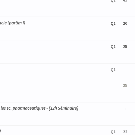
Q1
45
ie (partim I)
Q1
20
Q1
25
Q1
25
les sc. pharmaceutiques - [12h Séminaire]
-
]
Q1
22