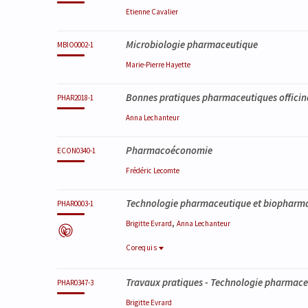
Etienne
Cavalier
Microbiologie pharmaceutique
MBIO0002-1
Marie-Pierre
Hayette
Bonnes pratiques pharmaceutiques officin
PHAR2018-1
Anna
Lechanteur
Pharmacoéconomie
ECON0340-1
Frédéric
Lecomte
Technologie pharmaceutique et biopharmac
PHAR0003-1
,
Brigitte
Evrard
Anna
Lechanteur
Corequis
Corequis
Travaux pratiques - Technologie pharmace
PHAR0343-3
PHAR0347-3
Technologie pharmaceutique et biopharmac
Brigitte
Evrard