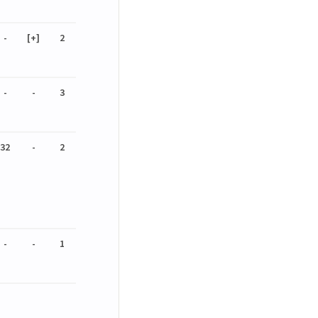
-
[+]
2
-
-
3
32
-
2
-
-
1