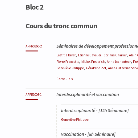
Bloc 2
Cours du tronc commun
Code
Détails
Organisation
Théorie
Pratique
Autres
Crédits
Séminaires de développement professionn
APPR0160-2
,
,
,
Laetitia
Buret
Etienne
Cavalier
Corinne
Charlier
Alain
,
,
,
Pierre
Francotte
Michel
Frederich
Anna
Lechanteur
Fré
,
,
Geneviève
Philippe
Géraldine
Piel
Anne-Catherine
Serv
Corequis
Corequis
Interdisciplinarité et vaccination
MTFE0351-3
APPR1003-1
Stage officinal et travail de fin d'études
Interdisciplinarité - [12h Séminaire]
Geneviève
Philippe
Vaccination - [8h Séminaire]