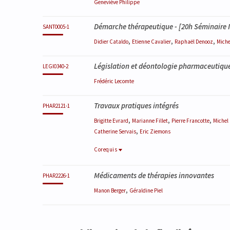
Geneviève
Philippe
Démarche thérapeutique
- [20h Séminaire I
SANT0005-1
,
,
,
Didier
Cataldo
Etienne
Cavalier
Raphaël
Denooz
Mich
Législation et déontologie pharmaceutiqu
LEGI0340-2
Frédéric
Lecomte
Travaux pratiques intégrés
PHAR2121-1
,
,
,
Brigitte
Evrard
Marianne
Fillet
Pierre
Francotte
Michel
,
Catherine
Servais
Eric
Ziemons
Corequis
Corequis
Médicaments de thérapies innovantes
PHAR0003-1
PHAR2226-1
Technologie pharmaceutique et biopharmaci
,
Manon
Berger
Géraldine
Piel
PHAR0343-3
Technologie pharmaceutique et biopharmac
PHAR0344-3