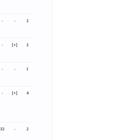
-
-
2
-
[+]
2
-
-
1
-
[+]
4
32
-
2