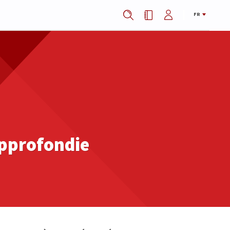
FR
approfondie