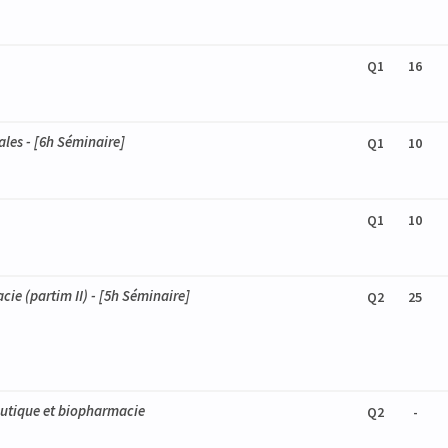
Q1
16
ales
- [6h Séminaire]
Q1
10
Q1
10
ie (partim II)
- [5h Séminaire]
Q2
25
utique et biopharmacie
Q2
-
ie (partim I)