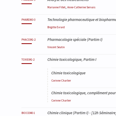
,
Marianne
Fillet
Anne-Catherine
Servais
Technologie pharmaceutique et biopharmac
PHAR0343-3
Brigitte
Evrard
Pharmacologie spéciale (Partim I)
PHAC0341-2
Vincent
Seutin
Chimie toxicologique, Partim I
TOXI0341-2
Chimie toxicologique
Corinne
Charlier
Chimie toxicologique, complément pour 
Corinne
Charlier
Chimie clinique (Partim I)
- [12h Séminaire
BIOC0340-1