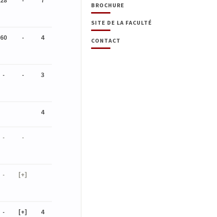
28
-
7
BROCHURE
SITE DE LA FACULTÉ
60
-
4
CONTACT
-
-
3
4
-
-
-
[+]
-
[+]
4