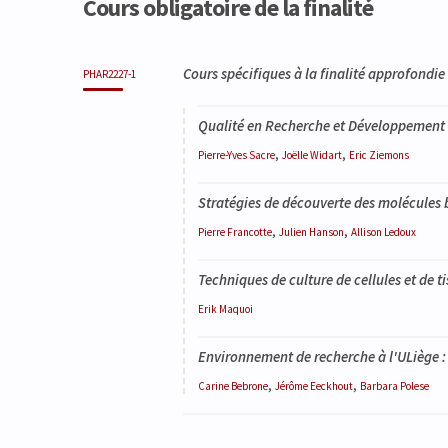
Analyse des médicaments
Cours obligatoire de la finalité
Code
Détails
Organisation
Théorie
Pratique
Autres
Crédits
Cours spécifiques à la finalité approfondie 
PHAR2227-1
Qualité en Recherche et Développement
,
,
Pierre-Yves
Sacre
Joëlle
Widart
Eric
Ziemons
Stratégies de découverte des molécules 
,
,
Pierre
Francotte
Julien
Hanson
Allison
Ledoux
Techniques de culture de cellules et de t
Erik
Maquoi
Environnement de recherche à l'ULiège :
,
,
Carine
Bebrone
Jérôme
Eeckhout
Barbara
Polese