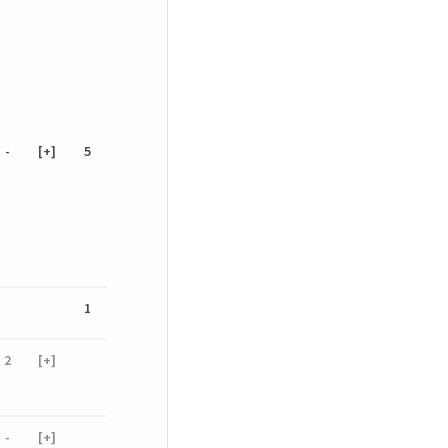
-
[+]
5
1
2
[+]
-
[+]