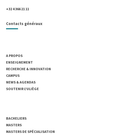
B- 4000 Liège, Belgique
+32 4 366 21 11
Contacts généraux
UNIVERSITÉ DE LIÈGE
A PROPOS
ENSEIGNEMENT
RECHERCHE & INNOVATION
CAMPUS
NEWS & AGENDAS
SOUTENIR L'ULIÈGE
ENSEIGNEMENT
BACHELIERS
MASTERS
MASTERS DE SPÉCIALISATION