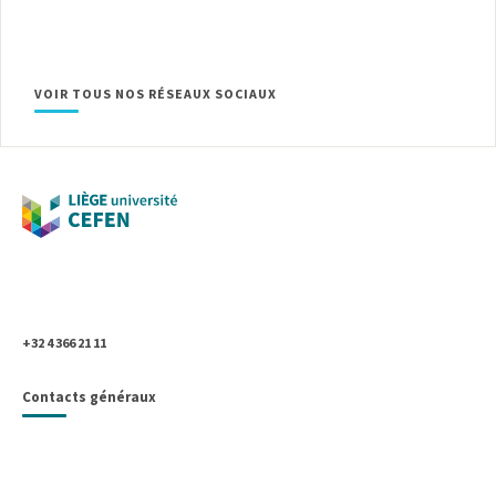
VOIR TOUS NOS RÉSEAUX SOCIAUX
Université de Liège
Place du 20-Août, 7
B- 4000 Liège, Belgique
+32 4 366 21 11
Contacts généraux
UNIVERSITÉ DE LIÈGE