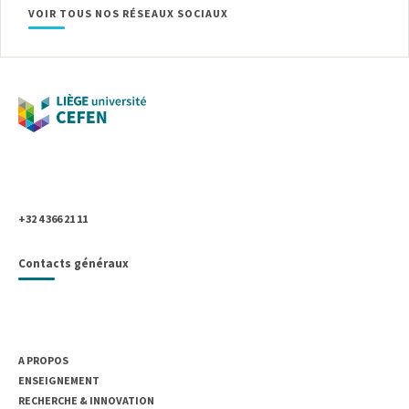
VOIR TOUS NOS RÉSEAUX SOCIAUX
Université de Liège
Place du 20-Août, 7
B- 4000 Liège, Belgique
+32 4 366 21 11
Contacts généraux
UNIVERSITÉ DE LIÈGE
A PROPOS
ENSEIGNEMENT
RECHERCHE & INNOVATION