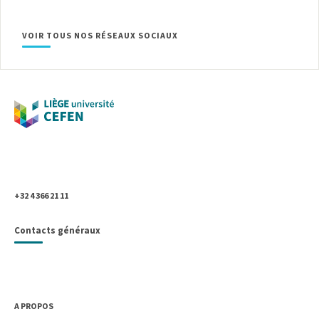
VOIR TOUS NOS RÉSEAUX SOCIAUX
Université de Liège
Place du 20-Août, 7
B- 4000 Liège, Belgique
+32 4 366 21 11
Contacts généraux
UNIVERSITÉ DE LIÈGE
A PROPOS