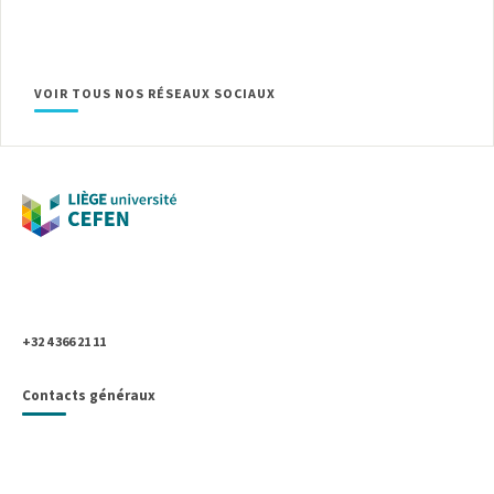
VOIR TOUS NOS RÉSEAUX SOCIAUX
Université de Liège
Place du 20-Août, 7
B- 4000 Liège, Belgique
+32 4 366 21 11
Contacts généraux
UNIVERSITÉ DE LIÈGE