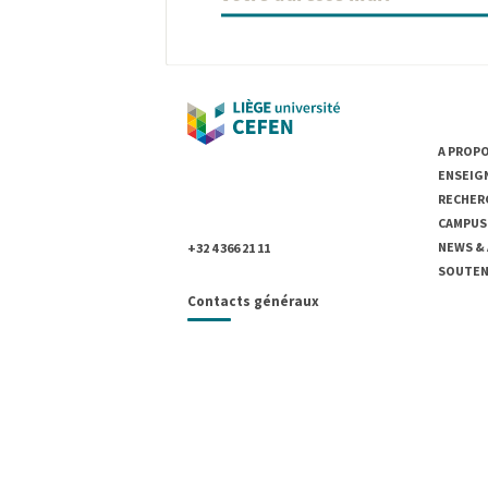
UNIVER
A PROP
ENSEIG
Université de Liège
RECHER
Place du 20-Août, 7
B- 4000 Liège, Belgique
CAMPUS
NEWS &
+32 4 366 21 11
SOUTENI
Contacts généraux