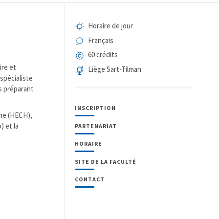
Horaire de jour
Français
60 crédits
ire et
Liège Sart-Tilman
 spécialiste
ts préparant
INSCRIPTION
gne (HECH),
) et la
PARTENARIAT
HORAIRE
SITE DE LA FACULTÉ
CONTACT