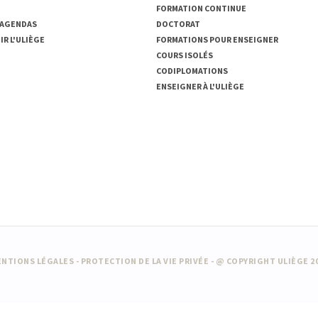
FORMATION CONTINUE
 AGENDAS
DOCTORAT
R L'ULIÈGE
FORMATIONS POUR ENSEIGNER
COURS ISOLÉS
CODIPLOMATIONS
ENSEIGNER À L'ULIÈGE
NTIONS LÉGALES
-
PROTECTION DE LA VIE PRIVÉE
- @ COPYRIGHT ULIÈGE 2