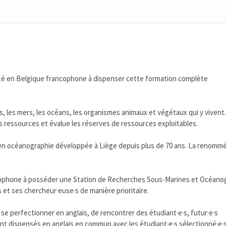
sité en Belgique francophone à dispenser cette formation complète
, les mers, les océans, les organismes animaux et végétaux qui y vivent.
ces ressources et évalue les réserves de ressources exploitables.
en océanographie développée à Liège depuis plus de 70 ans. La renomm
ncophone à posséder une Station de Recherches Sous-Marines et Océano
 et ses chercheur·euse·s de manière prioritaire.
 se perfectionner en anglais, de rencontrer des étudiant·e·s, futur·e·s
t dispensés en anglais en commun avec les étudiant·e·s sélectionné·e·s