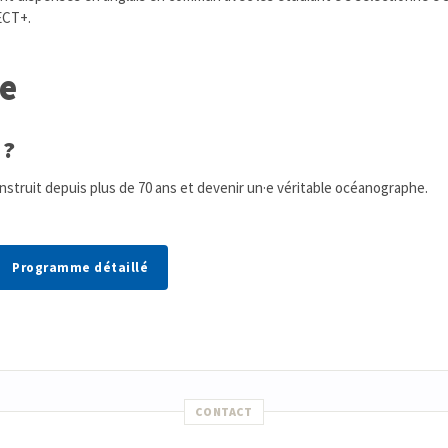
ECT+.
e
 ?
nstruit depuis plus de 70 ans et devenir un·e véritable océanographe.
Programme détaillé
CONTACT