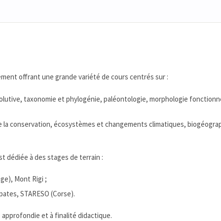
ement offrant une grande variété de cours centrés sur :
olutive, taxonomie et phylogénie, paléontologie, morphologie fonctionne
 de la conservation, écosystèmes et changements climatiques, biogéogra
st dédiée à des stages de terrain :
ge), Mont Rigi ;
rpates, STARESO (Corse).
approfondie et à finalité didactique.