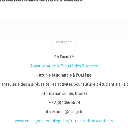
CONTACT
En Faculté
Apparitorat de la Faculté des Sciences
Futur·e étudiant·e à l'ULiège
iante, les aides à la réussite, les activités pour futur·e·s étudiant·e·s, le
Information sur les Etudes
+ 32 (0)4 366 56 74
info.etudes@uliege.be
www.enseignement.uliege.be/futur-etudiant/contacts