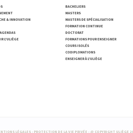
OS
BACHELIERS
NEMENT
MASTERS
CHE & INNOVATION
MASTERS DE SPÉCIALISATION
FORMATION CONTINUE
 AGENDAS
DOCTORAT
R L'ULIÈGE
FORMATIONS POUR ENSEIGNER
COURS ISOLÉS
CODIPLOMATIONS
ENSEIGNER À L'ULIÈGE
NTIONS LÉGALES
-
PROTECTION DE LA VIE PRIVÉE
- @ COPYRIGHT ULIÈGE 2