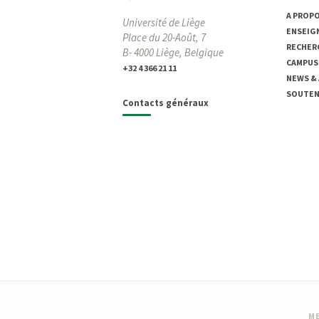
A PROP
Université de Liège
ENSEIG
Place du 20-Août, 7
RECHER
B- 4000 Liège, Belgique
CAMPUS
+32 4 366 21 11
NEWS &
SOUTENI
Contacts généraux
ME