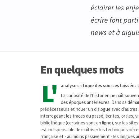
éclairer les enj
écrire font part
news et à aiguise
En quelques mots
L'
analyse critique des sources laissées 
La curiosité de l'historien·ne naît souv
des époques antérieures. Dans sa démarc
prédécesseurs et nouer un dialogue avec d'autres s
interrogeant les traces du passé, écrites, orales, v
bibliothèque (certaines sont en ligne), sur les si
est indispensable de maîtriser les techniques néces
française et - au moins passivement - les langues anc