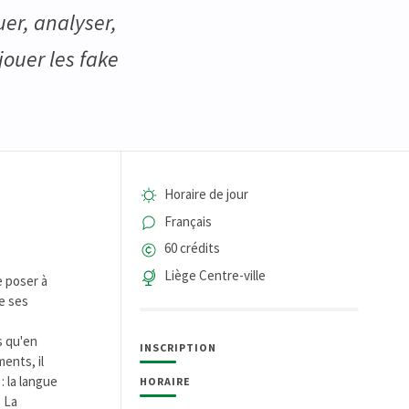
uer, analyser,
jouer les fake
Horaire de jour
Français
60 crédits
Liège Centre-ville
e poser à
e ses
s qu'en
INSCRIPTION
ents, il
: la langue
HORAIRE
. La