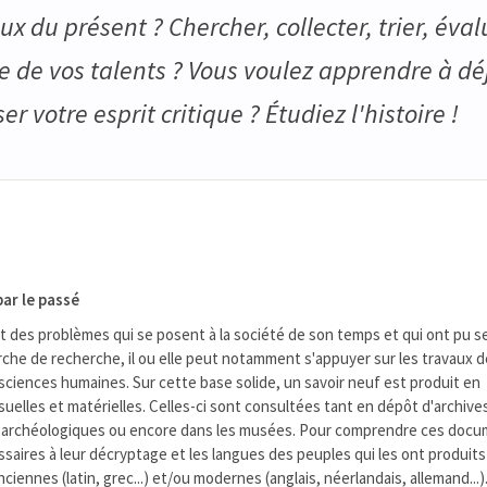
eux du présent ? Chercher, collecter, trier, éval
ie de vos talents ? Vous voulez apprendre à dé
r votre esprit critique ? Étudiez l'histoire !
par le passé
ent des problèmes qui se posent à la société de son temps et qui ont pu s
he de recherche, il ou elle peut notamment s'appuyer sur les travaux d
ciences humaines. Sur cette base solide, un savoir neuf est produit en
isuelles et matérielles. Celles-ci sont consultées tant en dépôt d'archive
tes archéologiques ou encore dans les musées. Pour comprendre ces docum
saires à leur décryptage et les langues des peuples qui les ont produits 
iennes (latin, grec...) et/ou modernes (anglais, néerlandais, allemand...)