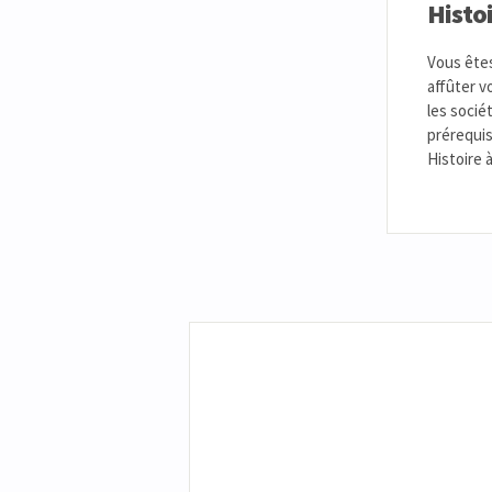
Histoi
Vous êtes
affûter v
les socié
prérequis
Histoire à