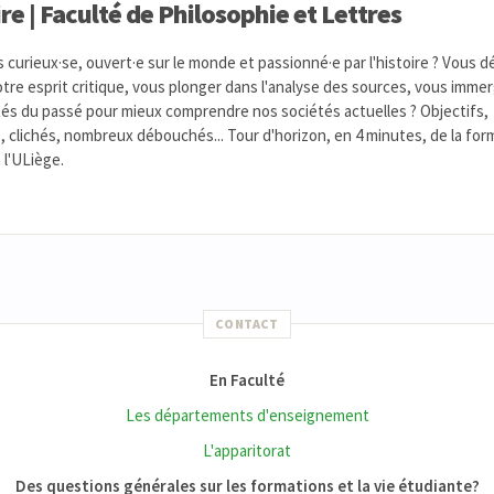
re | Faculté de Philosophie et Lettres
 curieux·se, ouvert·e sur le monde et passionné·e par l'histoire ? Vous d
otre esprit critique, vous plonger dans l'analyse des sources, vous imme
tés du passé pour mieux comprendre nos sociétés actuelles ? Objectifs,
, clichés, nombreux débouchés... Tour d'horizon, en 4 minutes, de la for
 l'ULiège.
CONTACT
En Faculté
Les départements d'enseignement
L'apparitorat
Des questions générales sur les formations et la vie étudiante?