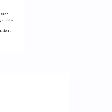
ésirez
rger dans
mation en