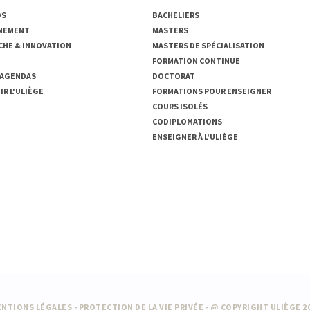
OS
BACHELIERS
NEMENT
MASTERS
CHE & INNOVATION
MASTERS DE SPÉCIALISATION
FORMATION CONTINUE
 AGENDAS
DOCTORAT
R L'ULIÈGE
FORMATIONS POUR ENSEIGNER
COURS ISOLÉS
CODIPLOMATIONS
ENSEIGNER À L'ULIÈGE
NTIONS LÉGALES
-
PROTECTION DE LA VIE PRIVÉE
- @ COPYRIGHT ULIÈGE 2