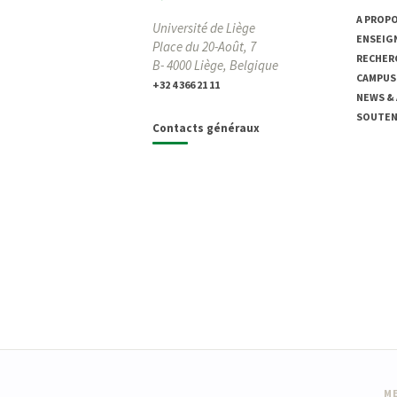
A PROP
Université de Liège
ENSEIG
Place du 20-Août, 7
RECHER
B- 4000 Liège, Belgique
CAMPUS
+32 4 366 21 11
NEWS &
SOUTENI
Contacts généraux
ME