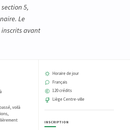
section 5,
naire. Le
inscrits avant
Horaire de jour
Français
120 crédits
à
Liège Centre-ville
passé, voilà
ions,
ulièrement
INSCRIPTION