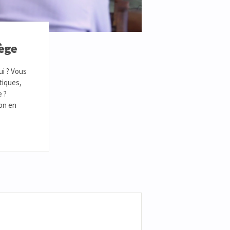
iège
ui ? Vous
tiques,
e ?
ion en