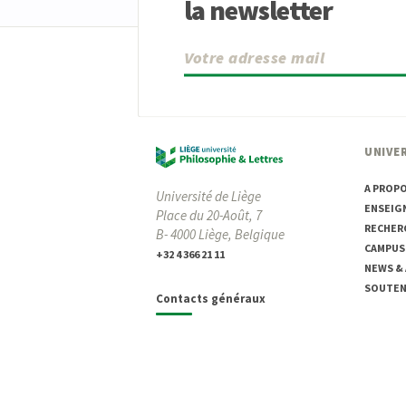
la newsletter
UNIVER
A PROP
Université de Liège
ENSEIG
Place du 20-Août, 7
RECHER
B- 4000 Liège, Belgique
CAMPUS
+32 4 366 21 11
NEWS &
SOUTENI
Contacts généraux