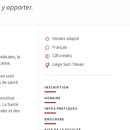
 y apporter.
Horaire adapté
Français
120 crédits
édicales, la
tative.
Liège Sart-Tilman
ion sont
s de santé
INSCRIPTION
constitue
HORAIRE
e. La Santé
INFOS PRATIQUES
nder et des
BROCHURE
SITE DE LA FACULTÉ