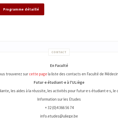
Programme détaillé
CONTACT
En Faculté
ous trouverez sur
cette page
la liste des contacts en Faculté de Médecin
Futur·e étudiant·e à l'ULiège
iante, les aides à la réussite, les activités pour futur·e·s étudiant·e·s, le
Information sur les Etudes
+ 32 (0)4 366 56 74
info.etudes@uliege.be