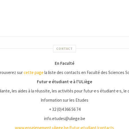
CONTACT
En Faculté
trouverez sur
cette page
la liste des contacts en Faculté des Sciences So
Futur·e étudiant·e à l'ULiège
iante, les aides à la réussite, les activités pour futur·e·s étudiant·e·s, le
Information sur les Etudes
+ 32 (0)4 366 56 74
info.etudes@uliege.be
www.enseignement.uliege.be/futur-etudiant/contacts