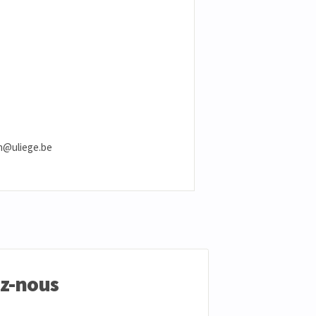
.in@uliege.be
ez-nous