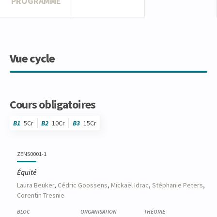
PROGRAMME
Vue cycle
Cours obligatoires
B1
5Cr
B2
10Cr
B3
15Cr
Code
Détails
Bloc
Organisation
Théorie
Pratique
Autres
Crédits
ZENS0001-1
Équité
Laura
Beuker
,
Cédric
Goossens
,
Mickaël
Idrac
,
Stéphanie
Peters
,
Corentin
Tresnie