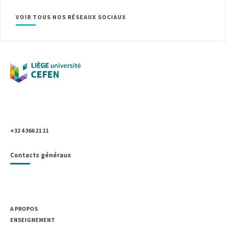
VOIR TOUS NOS RÉSEAUX SOCIAUX
Université de Liège
Place du 20-Août, 7
B- 4000 Liège, Belgique
+32 4 366 21 11
Contacts généraux
UNIVERSITÉ DE LIÈGE
A PROPOS
ENSEIGNEMENT