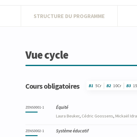
STRUCTURE DU PROGRAMME
Vue cycle
Cours obligatoires
B1
5Cr
B2
10Cr
B3
1
Code
Détails
Bloc
Organisation
Théorie
Pratique
Autres
Crédits
Équité
ZENS0001-1
Laura
Beuker
,
Cédric
Goossens
,
Mickaël
Idr
Système éducatif
ZENS0002-1