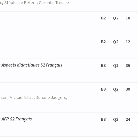
ac
,
Stéphanie
Peters
,
Corentin
Tresnie
B2
Q2
18
B2
Q2
12
: Aspects didactiques S2 Français
B3
Q1
36
B3
Q2
30
usen
,
Mickaël
Idrac
,
Doriane
Jaegers
,
: AFP S2 Français
B3
Q2
24