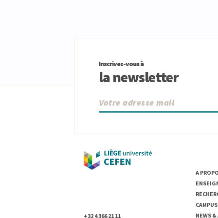
Inscrivez-vous à
la newsletter
UNIVER
A PROP
ENSEIG
Université de Liège
RECHER
Place du 20-Août, 7
B- 4000 Liège, Belgique
CAMPUS
NEWS &
+32 4 366 21 11