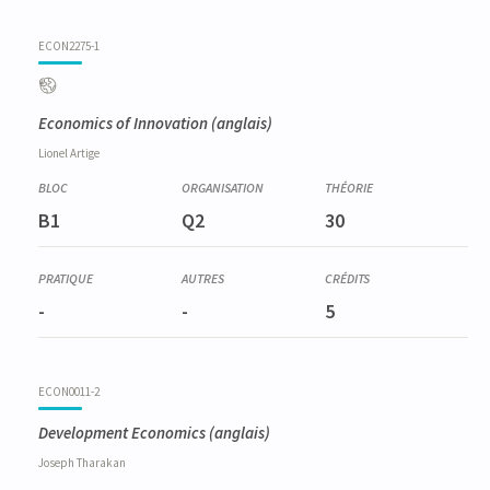
ECON2275-1
Economics of Innovation
(anglais)
Lionel
Artige
B1
Q2
30
-
-
5
ECON0011-2
Development Economics
(anglais)
Joseph
Tharakan