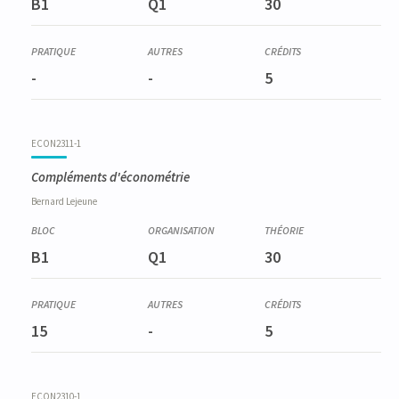
B1
Q1
30
-
-
5
ECON2311-1
Compléments d'économétrie
Bernard
Lejeune
B1
Q1
30
15
-
5
ECON2310-1