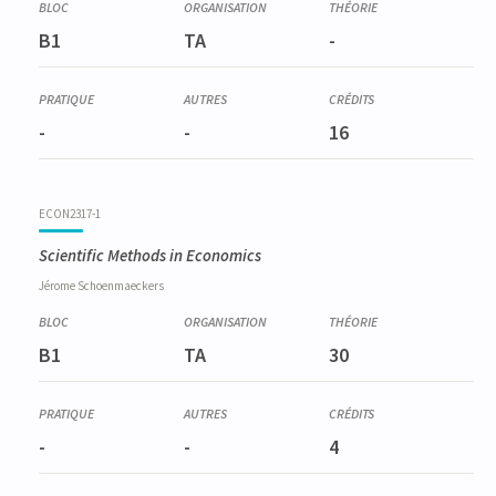
B1
TA
-
-
-
16
ECON2317-1
Scientific Methods in Economics
Jérome
Schoenmaeckers
B1
TA
30
-
-
4