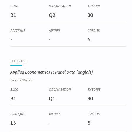
B1
Q2
30
-
-
5
ECON2309-1
Applied Econometrics I : Panel Data
(anglais)
Barnabé
Walheer
B1
Q1
30
15
-
5