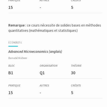
15
-
5
Remarque :
ce cours nécessite de solides bases en méthodes
quantitatives (mathématiques et statistiques)
ECON0927-1
Advanced Microeconomics
(anglais)
Barnabé
Walheer
B1
Q1
30
15
-
5