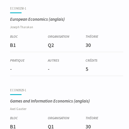
ECON0258-1
European Economics
(anglais)
Joseph
Tharakan
B1
Q2
30
-
-
5
ECON0929-1
Games and Information Economics
(anglais)
Axel
Gautier
B1
Q1
30