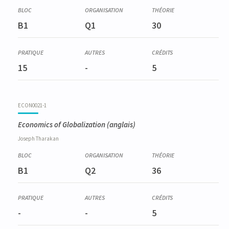
B1
Q1
30
15
-
5
ECON0021-1
Economics of Globalization
(anglais)
Joseph
Tharakan
B1
Q2
36
-
-
5