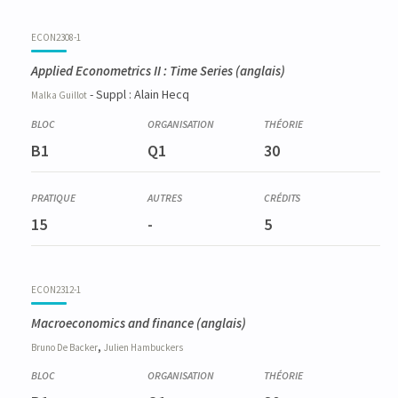
ECON2308-1
Applied Econometrics II : Time Series
(anglais)
- Suppl : Alain Hecq
Malka
Guillot
B1
Q1
30
15
-
5
ECON2312-1
Macroeconomics and finance
(anglais)
,
Bruno
De Backer
Julien
Hambuckers