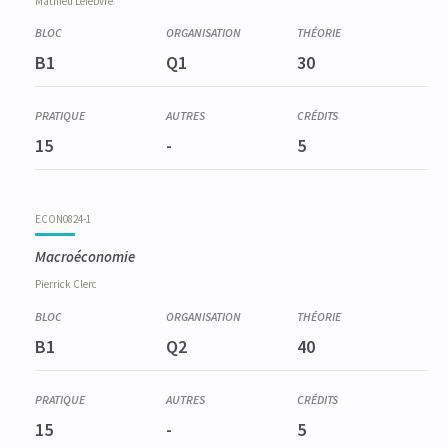
Mathieu
Lefebvre
B1
Q1
30
15
-
5
ECON0824-1
Macroéconomie
Pierrick
Clerc
B1
Q2
40
15
-
5