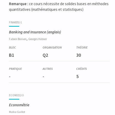
Remarque :
ce cours nécessite de solides bases en méthodes
quantitatives (mathématiques et statistiques)
FINA0051-1
Banking and Insurance
(anglais)
,
Fabien
Boniver
Georges
Hübner
B1
Q2
30
-
-
5
ECON0212-3
Econométrie
Malka
Guillot