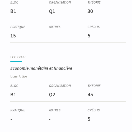
B1
Q1
30
15
-
5
ECON2261-1
Economie monétaire et financière
Lionel
Artige
B1
Q2
45
-
-
5