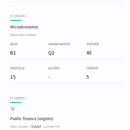
ECON2314-1
Microéconomie
Henry-Jean
Gathon
B1
Q2
40
15
-
5
ECON0091-1
Public finance
(anglais)
- Suppl :
Alain
Jousten
Laurène
Thil