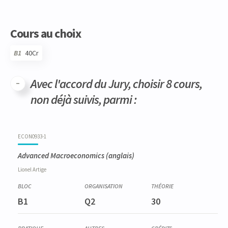
Cours au choix
B1
40Cr
Avec l'accord du Jury, choisir 8 cours,
non déjà suivis, parmi :
Code
Détails
Bloc
Organisation
Théorie
Pratique
Autres
Crédits
ECON0933-1
Advanced Macroeconomics
(anglais)
Lionel
Artige
B1
Q2
30