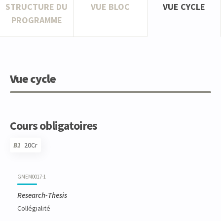
STRUCTURE DU
VUE BLOC
VUE CYCLE
PROGRAMME
Vue cycle
Cours obligatoires
B1
20Cr
Code
Détails
Bloc
Organisation
Théorie
Pratique
Autres
Crédits
GMEM0017-1
Research-Thesis
Collégialité