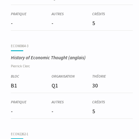
-
-
5
ECON0064-3
History of Economic Thought
(anglais)
Pierrick
Clerc
B1
Q1
30
-
-
5
ECON2262-1