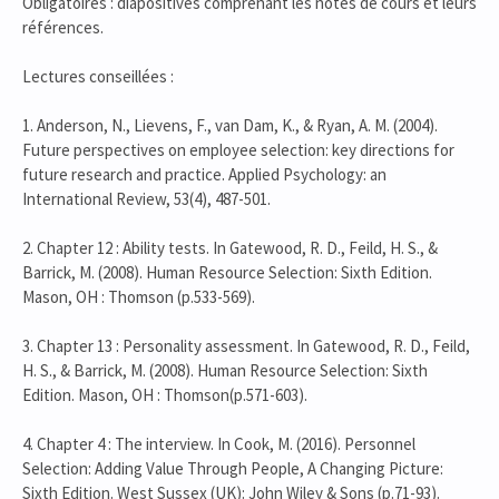
Obligatoires : diapositives comprenant les notes de cours et leurs
références.
Lectures conseillées :
1. Anderson, N., Lievens, F., van Dam, K., & Ryan, A. M. (2004).
Future perspectives on employee selection: key directions for
future research and practice. Applied Psychology: an
International Review, 53(4), 487-501.
2. Chapter 12 : Ability tests. In Gatewood, R. D., Feild, H. S., &
Barrick, M. (2008). Human Resource Selection: Sixth Edition.
Mason, OH : Thomson (p.533-569).
3. Chapter 13 : Personality assessment. In Gatewood, R. D., Feild,
H. S., & Barrick, M. (2008). Human Resource Selection: Sixth
Edition. Mason, OH : Thomson(p.571-603).
4. Chapter 4 : The interview. In Cook, M. (2016). Personnel
Selection: Adding Value Through People, A Changing Picture:
Sixth Edition. West Sussex (UK): John Wiley & Sons (p.71-93).