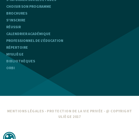
CHOISIR SON PROGRAMME
BROCHURES
S'INSCRIRE
RÉUSSIR
CALENDRIER ACADÉMIQUE
PROFESSIONNEL DE L'ÉDUCATION
RÉPERTOIRE
MYULIÈGE
BIBLIOTHÈQUES
ORBI
MENTIONS LÉGALES
-
PROTECTION DE LA VIE PRIVÉE
- @ COPYRIGHT
ULIÈGE 2017