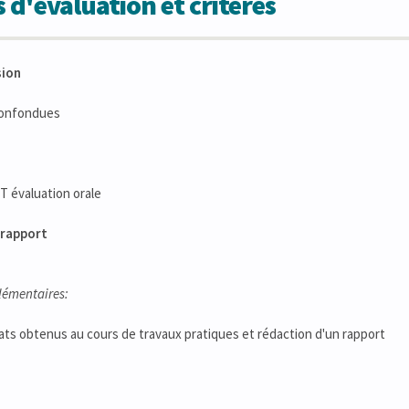
 d'évaluation et critères
sion
confondues
ET évaluation orale
- rapport
lémentaires:
ats obtenus au cours de travaux pratiques et rédaction d'un rapport