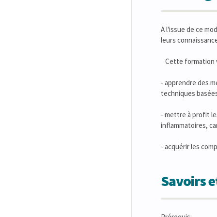
A l'issue de ce mo
leurs connaissance
Cette formation v
- apprendre des m
techniques basées 
- mettre à profit
inflammatoires, ca
- acquérir les com
Savoirs 
Prérequis: