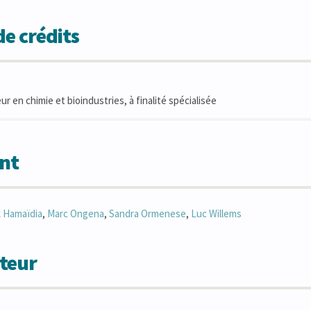
e crédits
ur en chimie et bioindustries, à finalité spécialisée
nt
k
Hamaïdia
,
Marc
Ongena
,
Sandra
Ormenese
,
Luc
Willems
teur