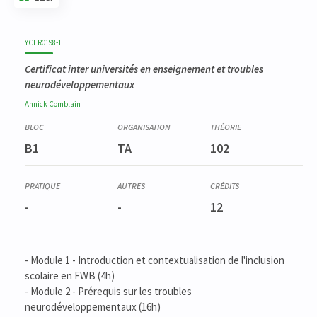
Code
Détails
Bloc
Organisation
Théorie
Pratique
Autres
Crédits
YCER0198-1
Certificat inter universités en enseignement et troubles
neurodéveloppementaux
Annick
Comblain
B1
TA
102
-
-
12
- Module 1 - Introduction et contextualisation de l'inclusion
scolaire en FWB (4h)
- Module 2 - Prérequis sur les troubles
neurodéveloppementaux (16h)