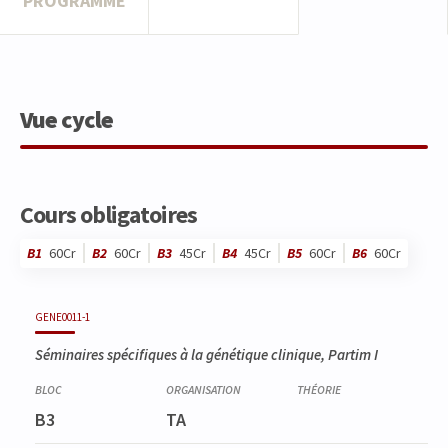
PROGRAMME
Vue cycle
Cours obligatoires
B1
60Cr
B2
60Cr
B3
45Cr
B4
45Cr
B5
60Cr
B6
60Cr
Code
Détails
Bloc
Organisation
Théorie
Pratique
Autres
Crédits
GENE0011-1
Séminaires spécifiques à la génétique clinique, Partim I
B3
TA