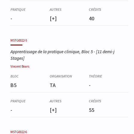
-
[+]
40
MSTG0022-5
Apprentissage de la pratique clinique, Bloc 5
- [11 demi-j
Stages]
Vincent
Bours
B5
TA
-
-
[+]
55
MSTG0022-6