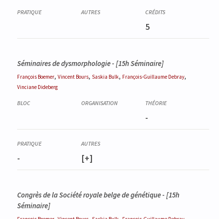
5
Séminaires de dysmorphologie - [15h Séminaire]
,
,
,
,
François
Boemer
Vincent
Bours
Saskia
Bulk
François-Guillaume
Debray
Vinciane
Dideberg
-
-
[+]
Congrès de la Société royale belge de génétique - [15h
Séminaire]
,
,
,
,
François
Boemer
Vincent
Bours
Saskia
Bulk
François-Guillaume
Debray