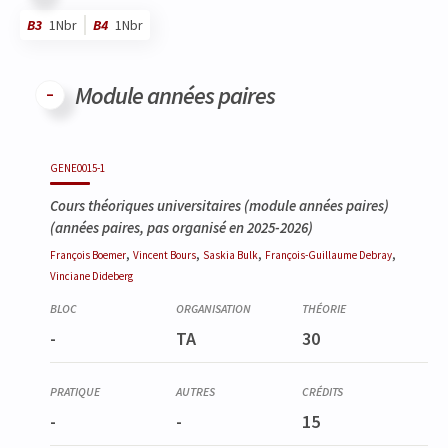
B3
1Nbr
B4
1Nbr
Code
Détails
Bloc
Organisation
Théorie
Pratique
Autres
Crédits
Module années paires
Code
Détails
Bloc
Organisation
Théorie
Pratique
Autres
Crédits
GENE0015-1
Cours théoriques universitaires (module années paires)
(années paires, pas organisé en 2025-2026)
,
,
,
,
François
Boemer
Vincent
Bours
Saskia
Bulk
François-Guillaume
Debray
Vinciane
Dideberg
-
TA
30
-
-
15