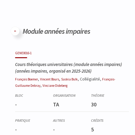
Module années impaires
Code
Détails
Bloc
Organisation
Théorie
Pratique
Autres
Crédits
GENE0016-1
Cours théoriques universitaires (module années impaires)
(années impaires, organisé en 2025-2026)
,
,
, Collégialité,
François
Boemer
Vincent
Bours
Saskia
Bulk
François-
,
Guillaume
Debray
Vinciane
Dideberg
-
TA
30
-
-
5