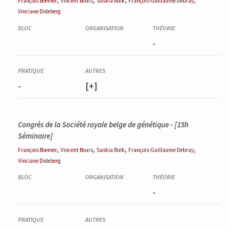
,
,
,
,
François
Boemer
Vincent
Bours
Saskia
Bulk
François-Guillaume
Debray
Vinciane
Dideberg
-
-
[+]
Congrès de la Société royale belge de génétique - [15h
Séminaire]
,
,
,
,
François
Boemer
Vincent
Bours
Saskia
Bulk
François-Guillaume
Debray
Vinciane
Dideberg
-