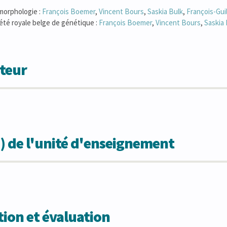
morphologie :
François
Boemer
,
Vincent
Bours
,
Saskia
Bulk
,
François-Gu
été royale belge de génétique :
François
Boemer
,
Vincent
Bours
,
Saskia
teur
) de l'unité d'enseignement
ion et évaluation