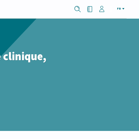
FR
 clinique,