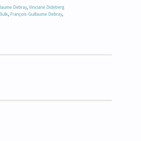
illaume
Debray
,
Vinciane
Dideberg
Bulk
,
François-Guillaume
Debray
,