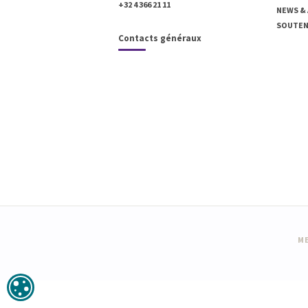
+32 4 366 21 11
NEWS &
SOUTENI
Contacts généraux
ME