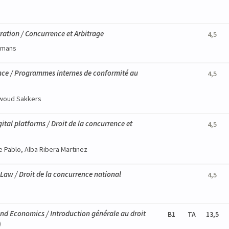
ration / Concurrence et Arbitrage
4,5
ckmans
nce / Programmes internes de conformité au
4,5
Ewoud Sakkers
ital platforms / Droit de la concurrence et
4,5
 Pablo, Alba Ribera Martinez
Law / Droit de la concurrence national
4,5
nd Economics / Introduction générale au droit
B1
TA
13,5
)