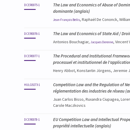
The Law and Economics of Abuse of Dominan
DCER0075-1
dominante
(anglais)
, Raphaël De Cononck, Willi
Jean-François
Bellis
The Law and Economics of State Aid / Droit
DCER0076-1
Antonios Bouchagiar,
, Vincent
Jacques
Derenne
The Procedural and Institutional Framewo
DCER0077-1
processuel et institutionnel de l'applicati
Henry Abbot, Konstantin Jörgens, Jeremie 
Competition Law and the Regulation of Netw
HULG9273-1
réglementation des industries de réseau
(a
Juan Carlos Bisso, Ruxandra Ciupagea, Lore
Carole Maczkovics
EU Competition Law and Intellectual Proper
DCER0078-1
propriété intellectuelle
(anglais)