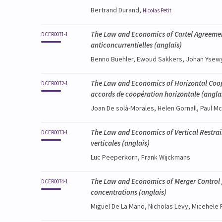
Bertrand Durand,
Nicolas
Petit
The Law and Economics of Cartel Agreement
DCER0071-1
anticoncurrentielles
(anglais)
Benno Buehler, Ewoud Sakkers, Johan Ysew
The Law and Economics of Horizontal Coop
DCER0072-1
accords de coopération horizontale
(angla
Joan De solà-Morales, Helen Gornall, Paul 
The Law and Economics of Vertical Restrain
DCER0073-1
verticales
(anglais)
Luc Peeperkorn, Frank Wijckmans
The Law and Economics of Merger Control /
DCER0074-1
concentrations
(anglais)
Miguel De La Mano, Nicholas Levy, Micehele 