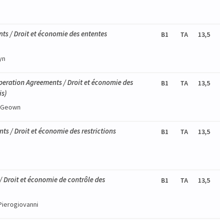
s / Droit et économie des ententes
B1
TA
13,5
yn
eration Agreements / Droit et économie des
B1
TA
13,5
is)
McGeown
ts / Droit et économie des restrictions
B1
TA
13,5
 Droit et économie de contrôle des
B1
TA
13,5
Pierogiovanni