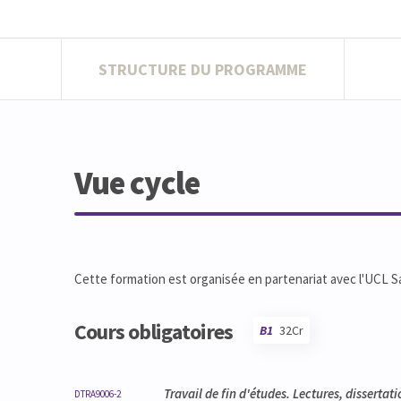
STRUCTURE DU PROGRAMME
Vue cycle
Cette formation est organisée en partenariat avec l'UCL Sa
Cours obligatoires
B1
32Cr
Code
Détails
Bloc
Organisation
Théorie
Pratique
Autres
Crédits
Travail de fin d'études. Lectures, dissertat
DTRA9006-2