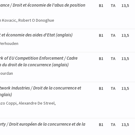
ce / Droit et économie de l'abus de position
B1
TA
13,5
am Kovacic, Robert O Donoghue
 et économie des aides d'Etat
(anglais)
B1
TA
13,5
 Verhouden
rk of EU Competition Enforcement / Cadre
B1
TA
13,5
on du droit de la concurrence
(anglais)
Jourdan
ork Industries / Droit de la concurrence et
B1
TA
13,5
nglais)
nzo Coppi, Alexandre De Streel,
ty / Droit européen de la concurrence et de la
B1
TA
13,5