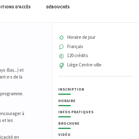
ITIONS D'ACCÈS
DÉBOUCHÉS
Horaire de jour
Français
120 crédits
Liège Centre-ville
ys-Bas...) et
ant·e·s de la
INSCRIPTION
e programme.
HORAIRE
INFOS PRATIQUES
 encourager à
 et les
BROCHURE
VIDÉO
icacité en