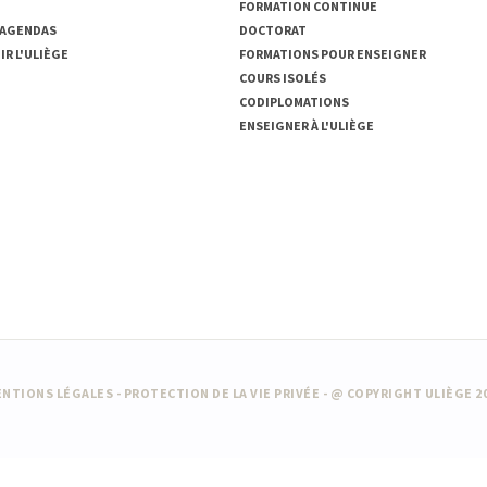
FORMATION CONTINUE
 AGENDAS
DOCTORAT
R L'ULIÈGE
FORMATIONS POUR ENSEIGNER
COURS ISOLÉS
CODIPLOMATIONS
ENSEIGNER À L'ULIÈGE
NTIONS LÉGALES
-
PROTECTION DE LA VIE PRIVÉE
- @ COPYRIGHT ULIÈGE 2