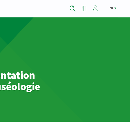
FR
entation
uséologie