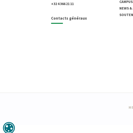
CAMPUS
+32 4 366 21 11
NEWS &
SOUTENI
Contacts généraux
ME