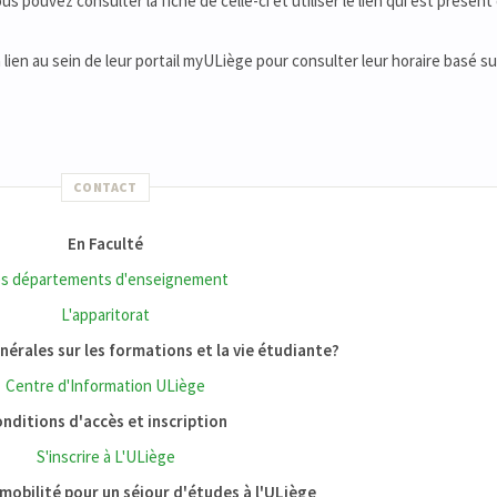
 pouvez consulter la fiche de celle-ci et utiliser le lien qui est présent 
n lien au sein de leur portail myULiège pour consulter leur horaire basé su
CONTACT
En Faculté
s départements d'enseignement
L'apparitorat
érales sur les formations et la vie étudiante?
Centre d'Information ULiège
nditions d'accès et inscription
S'inscrire à L'ULiège
mobilité pour un séjour d'études à l'ULiège