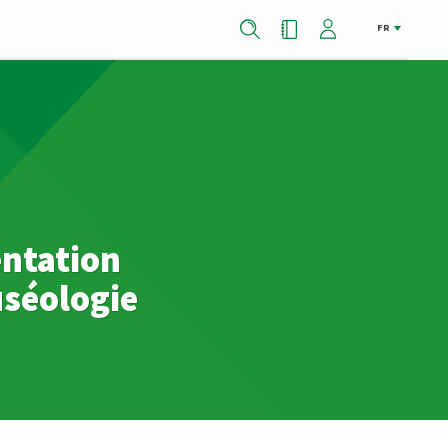
FR
entation
uséologie