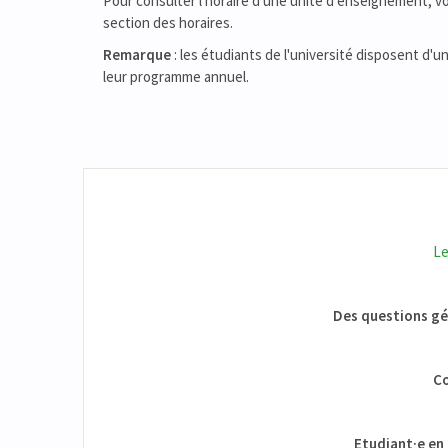
Pour consulter l'horaire d'une unité d'enseignement, vous
section des horaires.
Remarque
: les étudiants de l'université disposent d'u
leur programme annuel.
Le
Des questions gén
Co
Etudiant·e en 