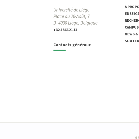
A PROP
Université de Liège
ENSEIG
Place du 20-Août, 7
RECHER
B- 4000 Liège, Belgique
CAMPUS
+32 4 366 21 11
NEWS &
SOUTENI
Contacts généraux
ME