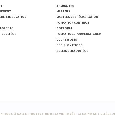
OS
BACHELIERS
NEMENT
MASTERS
CHE & INNOVATION
MASTERS DE SPÉCIALISATION
FORMATION CONTINUE
 AGENDAS
DOCTORAT
R L'ULIÈGE
FORMATIONS POUR ENSEIGNER
COURS ISOLÉS
CODIPLOMATIONS
ENSEIGNER À L'ULIÈGE
NTIONS LÉGALES
-
PROTECTION DE LA VIE PRIVÉE
- @ COPYRIGHT ULIÈGE 2