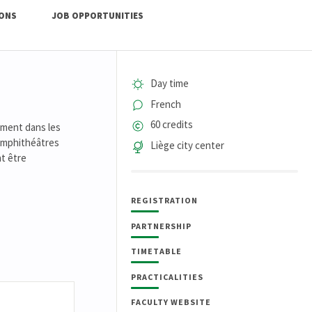
IONS
JOB OPPORTUNITIES
Day time
French
60 credits
ement dans les
 Amphithéâtres
Liège city center
t être
REGISTRATION
PARTNERSHIP
TIMETABLE
PRACTICALITIES
FACULTY WEBSITE