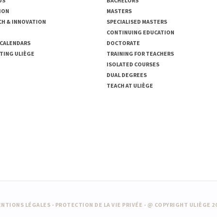
US
BACHELORS
ION
MASTERS
CH & INNOVATION
SPECIALISED MASTERS
CONTINUING EDUCATION
 CALENDARS
DOCTORATE
TING ULIÈGE
TRAINING FOR TEACHERS
ISOLATED COURSES
DUAL DEGREES
TEACH AT ULIÈGE
NTIONS LÉGALES
-
PROTECTION DE LA VIE PRIVÉE
- @ COPYRIGHT ULIÈGE 2